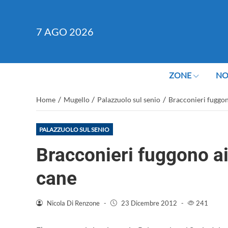
7
AGO 2026
ZONE
NO
/
/
/
Home
Mugello
Palazzuolo sul senio
Bracconieri fuggono
PALAZZUOLO SUL SENIO
Bracconieri fuggono ai 
cane
Nicola Di Renzone
-
23 Dicembre 2012
-
241