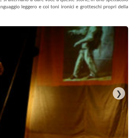
nguaggio leggero e coi toni ironici e grotteschi propri della
❯