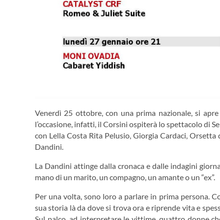
Venerdì 25 ottobre, con una prima nazionale, si apre 
l’occasione, infatti, il Corsini ospiterà lo spettacolo di
con Lella Costa Rita Pelusio, Giorgia Cardaci, Orsetta 
Dandini.
La Dandini attinge dalla cronaca e dalle indagini giorn
mano di un marito, un compagno, un amante o un “ex”.
Per una volta, sono loro a parlare in prima persona. 
sua storia là da dove si trova ora e riprende vita e spe
Sul palco, ad interpretare le vittime, quattro donne ch