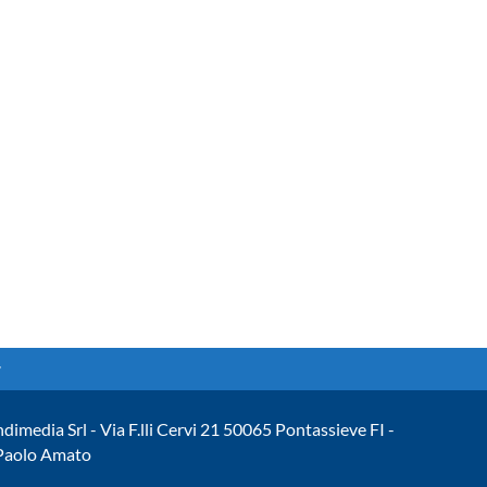
ndimedia Srl - Via F.lli Cervi 21 50065 Pontassieve FI -
 Paolo Amato