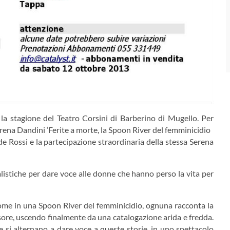
la stagione del Teatro Corsini di Barberino di Mugello. Per
 Serena Dandini ‘Ferite a morte, la Spoon River del femminicidio
de Rossi e la partecipazione straordinaria della stessa Serena
alistiche per dare voce alle donne che hanno perso la vita per
Come in una Spoon River del femminicidio, ognuna racconta la
ssore, uscendo finalmente da una catalogazione arida e fredda.
e si alternano a dare voce a queste storie, in uno spettacolo