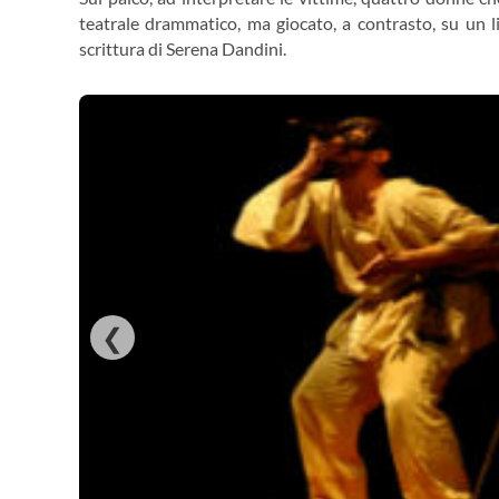
teatrale drammatico, ma giocato, a contrasto, su un li
scrittura di Serena Dandini.
❮