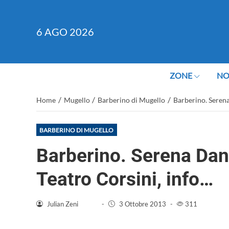
6
AGO 2026
ZONE
NO
/
/
/
Home
Mugello
Barberino di Mugello
Barberino. Serena
BARBERINO DI MUGELLO
Barberino. Serena Dand
Teatro Corsini, info…
Julian Zeni
-
3 Ottobre 2013
-
311