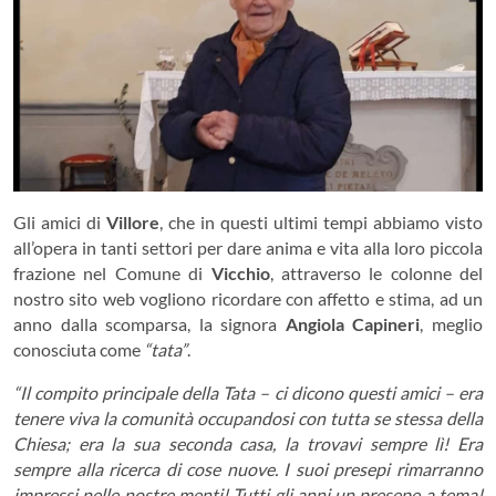
Gli amici di
Villore
, che in questi ultimi tempi abbiamo visto
all’opera in tanti settori per dare anima e vita alla loro piccola
frazione nel Comune di
Vicchio
, attraverso le colonne del
nostro sito web vogliono ricordare con affetto e stima, ad un
anno dalla scomparsa, la signora
Angiola Capineri
, meglio
conosciuta come
“tata”
.
“Il compito principale della Tata – ci dicono questi amici – era
tenere viva la comunità occupandosi con tutta se stessa della
Chiesa; era la sua seconda casa, la trovavi sempre lì! Era
sempre alla ricerca di cose nuove. I suoi presepi rimarranno
impressi nelle nostre menti! Tutti gli anni un presepe a tema!