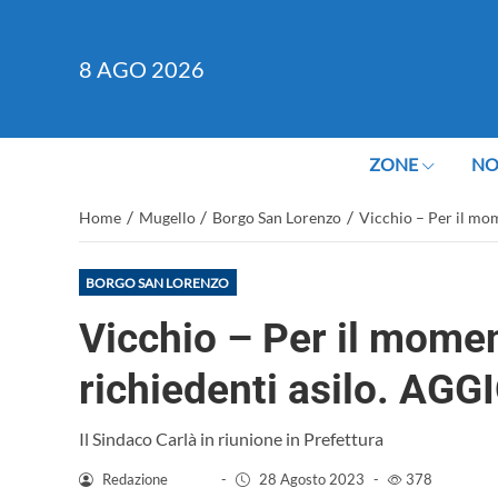
8
AGO 2026
ZONE
NO
/
/
/
Home
Mugello
Borgo San Lorenzo
Vicchio – Per il m
BORGO SAN LORENZO
Vicchio – Per il momen
richiedenti asilo. A
Il Sindaco Carlà in riunione in Prefettura
Redazione
-
28 Agosto 2023
-
378