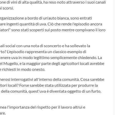
e di vini di alta qualità, ha reso noto attraverso i suoi canali
i scorsi.
organizzazione a bordo di un'auto bianca, sono entrati
bare ingenti quantità di uva. Ciò che rende l'episodio ancora
iatori" sono stati scoperti sul posto mentre compivano il loro
ali social con una nota di sconcerto e ha sollevato la
urto? L'episodio rappresenta un classico esempio di
enere uva in modo legittimo semplicemente chiedendo. La
l Mugello, e la maggior parte degli agricoltori locali avrebbe
se richiesti in modo onesto.
erosi interrogativi all'interno della comunità. Cosa sarebbe
tori locali? Forse sarebbe stata utilizzata per produrre la
à della comunità, quest'uva è diventata oggetto di un furto,
nea l'importanza del rispetto per il lavoro altrui e
are.