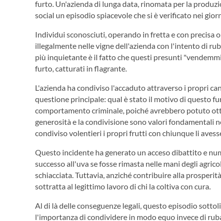
furto. Un'azienda di lunga data, rinomata per la produzion
social un episodio spiacevole che si è verificato nei giorn
Individui sconosciuti, operando in fretta e con precisa 
illegalmente nelle vigne dell'azienda con l'intento di ru
più inquietante è il fatto che questi presunti "vendemm
furto, catturati in flagrante.
L'azienda ha condiviso l'accaduto attraverso i propri can
questione principale: qual è stato il motivo di questo f
comportamento criminale, poiché avrebbero potuto ott
generosità e la condivisione sono valori fondamentali ne
condiviso volentieri i propri frutti con chiunque li aves
Questo incidente ha generato un acceso dibattito e num
successo all'uva se fosse rimasta nelle mani degli agricol
schiacciata. Tuttavia, anziché contribuire alla prosperit
sottratta al legittimo lavoro di chi la coltiva con cura.
Al di là delle conseguenze legali, questo episodio sottoli
l'importanza di condividere in modo equo invece di rub