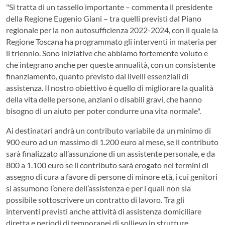
"Si tratta di un tassello importante – commenta il presidente
della Regione Eugenio Giani – tra quelli previsti dal Piano
regionale per la non autosufficienza 2022-2024, con il quale la
Regione Toscana ha programmato gli interventi in materia per
il triennio. Sono iniziative che abbiamo fortemente voluto e
che integrano anche per queste annualità, con un consistente
finanziamento, quanto previsto dai livelli essenziali di
assistenza. Il nostro obiettivo è quello di migliorare la qualità
della vita delle persone, anziani o disabili gravi, che hanno
bisogno di un aiuto per poter condurre una vita normale".
Ai destinatari andrà un contributo variabile da un minimo di
900 euro ad un massimo di 1.200 euro al mese, se il contributo
sarà finalizzato all’assunzione di un assistente personale, e da
800 a 1.100 euro se il contributo sarà erogato nei termini di
assegno di cura a favore di persone di minore età, i cui genitori
si assumono l’onere dell’assistenza e per i quali non sia
possibile sottoscrivere un contratto di lavoro. Tra gli
interventi previsti anche attività di assistenza domiciliare
diretta e periodi di temporanei di sollievo in strutture