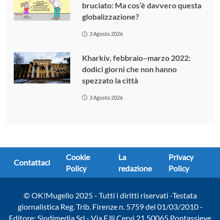
bruciato: Ma cos’è davvero questa
globalizzazione?
3 Agosto 2026
Kharkiv, febbraio–marzo 2022:
dodici giorni che non hanno
spezzato la città
3 Agosto 2026
Cookie
La
Privacy
Contattaci
Policy
redazione
Policy
© OK!Mugello 2025 - Tutti i diritti riservati -Testata
giornalistica Reg. Trib. Firenze n. 5759 del 01/03/2010 -
Editore: Sindimedia Srl - Via F.lli Cervi 21 50065 Pontassieve