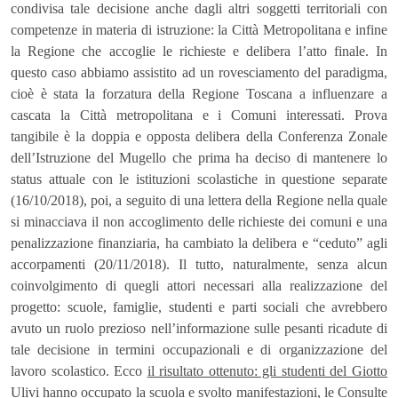
condivisa tale decisione anche dagli altri soggetti territoriali con
competenze in materia di istruzione: la Città Metropolitana e infine
la Regione che accoglie le richieste e delibera l’atto finale. In
questo caso abbiamo assistito ad un rovesciamento del paradigma,
cioè è stata la forzatura della Regione Toscana a influenzare a
cascata la Città metropolitana e i Comuni interessati. Prova
tangibile è la doppia e opposta delibera della Conferenza Zonale
dell’Istruzione del Mugello che prima ha deciso di mantenere lo
status attuale con le istituzioni scolastiche in questione separate
(16/10/2018), poi, a seguito di una lettera della Regione nella quale
si minacciava il non accoglimento delle richieste dei comuni e una
penalizzazione finanziaria, ha cambiato la delibera e “ceduto” agli
accorpamenti (20/11/2018). Il tutto, naturalmente, senza alcun
coinvolgimento di quegli attori necessari alla realizzazione del
progetto: scuole, famiglie, studenti e parti sociali che avrebbero
avuto un ruolo prezioso nell’informazione sulle pesanti ricadute di
tale decisione in termini occupazionali e di organizzazione del
lavoro scolastico. Ecco
il risultato ottenuto: gli studenti del Giotto
Ulivi hanno occupato la scuola e svolto manifestazioni, le Consulte