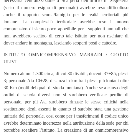
necessaria centralizzazione a Scarperia dell’ufficio di Segreteria
(visto il numero esiguo di personale) avrebbe reso difficoltoso
anche il rapporto scuola/famiglia per le realtà territoriali più
lontane. La complessità territoriale avrebbe reso il nuovo
comprensivo di sicuro poco appetibile per i supplenti annuali che
non avrebbero sceltoo di certo tale istituto per non rischiare di
dover andare in montagna, lasciando scoperti posti e cattedre.
ISTITUTO OMNICOMPRENSIVO MARRADI / GIOTTO
ULIVI
Numero alunni 1.300 circa, di cui 30 disabili; docenti 37+85; plessi
3; personale Ata 10+28; distanza in km tra i plessi più lontani oltre
30 Km (molti dei quali di strada montana). Anche se a causa degli
ordini di scuola diversi non si sarebbero verificate perdite di
personale, per gli Ata sarebbero rimaste le stesse criticità nella
sostituzione degli assenti in quanto ci sarebbe stata una gestione
unitaria del personale, così come per i trasferimenti il codice unico
avrebbe determinato incertezza nella attribuzione della sede per chi
potrebbe scegliere l’istituto. La creazione di un omnicomprensivo