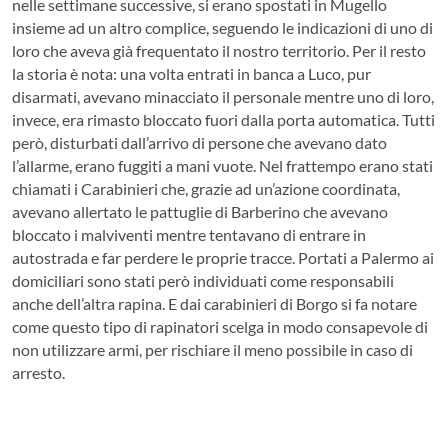
nelle settimane successive, si erano spostati in Mugello
insieme ad un altro complice, seguendo le indicazioni di uno di
loro che aveva già frequentato il nostro territorio. Per il resto
la storia è nota: una volta entrati in banca a Luco, pur
disarmati, avevano minacciato il personale mentre uno di loro,
invece, era rimasto bloccato fuori dalla porta automatica. Tutti
però, disturbati dall’arrivo di persone che avevano dato
l’allarme, erano fuggiti a mani vuote. Nel frattempo erano stati
chiamati i Carabinieri che, grazie ad un’azione coordinata,
avevano allertato le pattuglie di Barberino che avevano
bloccato i malviventi mentre tentavano di entrare in
autostrada e far perdere le proprie tracce. Portati a Palermo ai
domiciliari sono stati però individuati come responsabili
anche dell’altra rapina. E dai carabinieri di Borgo si fa notare
come questo tipo di rapinatori scelga in modo consapevole di
non utilizzare armi, per rischiare il meno possibile in caso di
arresto.