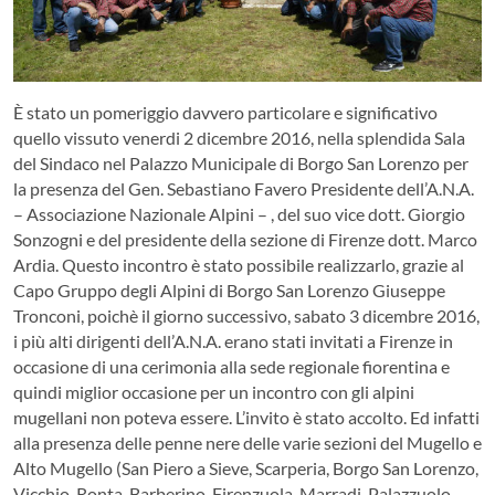
È stato un pomeriggio davvero particolare e significativo
quello vissuto venerdi 2 dicembre 2016, nella splendida Sala
del Sindaco nel Palazzo Municipale di Borgo San Lorenzo per
la presenza del Gen. Sebastiano Favero Presidente dell’A.N.A.
– Associazione Nazionale Alpini – , del suo vice dott. Giorgio
Sonzogni e del presidente della sezione di Firenze dott. Marco
Ardia. Questo incontro è stato possibile realizzarlo, grazie al
Capo Gruppo degli Alpini di Borgo San Lorenzo Giuseppe
Tronconi, poichè il giorno successivo, sabato 3 dicembre 2016,
i più alti dirigenti dell’A.N.A. erano stati invitati a Firenze in
occasione di una cerimonia alla sede regionale fiorentina e
quindi miglior occasione per un incontro con gli alpini
mugellani non poteva essere. L’invito è stato accolto. Ed infatti
alla presenza delle penne nere delle varie sezioni del Mugello e
Alto Mugello (San Piero a Sieve, Scarperia, Borgo San Lorenzo,
Vicchio, Ronta, Barberino, Firenzuola, Marradi, Palazzuolo,