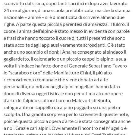
sconvolto dal sisma, dopo tanti sacrifici e dopo aver lavorato
24 ore al giorno, di una scuola prefabbricata, ma che la stampa
nazionale – ahimè – si è dimenticata di scrivere almeno due
righe. A parte questa piccola parentesi di amarezza, il fulcro, il
cuore, l’anima dell’alpino è stato messo in evidenza con parole
e frasi che hanno toccato il cuore di tutti i presenti che sono
state accolte dagli applausi veramente scroscianti. C’è stato
anche uno scambio di doni; l’Ana ha consegnato al sindaco il
gagliardetto, il calendario e un piccolo cappello alpino; a sua
volta il sindaco ha fatto dono al Generale Sebastiano Favero
lo “scarabeo d’oro” delle Manifatture Chini, il più alto
riconoscimento comunale che viene donato ad alte
personalità, quindi anche gli alpini mugellani hanno fatto
dono di diversa oggettistica e non per ultimo alcune opere
d’arte dell’alpino scultore Loreno Malevolti di Ronta,
raffigurante un cappello da alpino poggiato su una pietra
scolpita. Una gradita sorpresa per lo scrivente di queste note,
poiché questa piccola opera d’arte ci è stata consegnata anche
a noi. Grazie cari alpini. Ovviamente l’incontro nel Mugello è
terminato, prima con la visita al Museo dei Ferri Taglianti nel