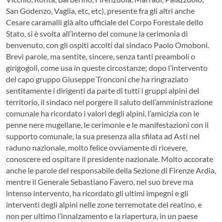
San Godenzo, Vaglia, etc, etc), presente fra gli altri anche
Cesare caramalli già alto ufficiale del Corpo Forestale dello
Stato, si è svolta all’interno del comune la cerimonia di
benvenuto, con gli ospiti accolti dal sindaco Paolo Omoboni.
Brevi parole, ma sentite, sincere, senza tanti preamboli o
girigogoli, come usa in queste circostanze; dopo l’intervento
del capo gruppo Giuseppe Tronconi che ha ringraziato
sentitamente i dirigenti da parte di tutti i gruppi alpini del
territorio, il sindaco nel porgere il saluto dell’amministrazione
comunale ha ricordato i valori degli alpini, l’amicizia con le
penne nere mugellane, le cerimonie e le manifestazioni con il
supporto comunale, la sua presenza alla sfilata ad Asti nel
raduno nazionale, molto felice ovviamente di ricevere,
conoscere ed ospitare il presidente nazionale. Molto accorate
anche le parole del responsabile della Sezione di Firenze Ardia,
mentre il Generale Sebastiano Favero, nel suo breve ma
intenso intervento, ha ricordato gli ultimi impegni e gli
interventi degli alpini nelle zone terremotate del reatino, e
non per ultimo l’innalzamento e la riapertura, in un paese