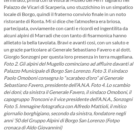
Palazzo de Vicari di Scarperia, uno stuzzichino in un simpatico
locale di Borgo, quindi il fraterno convivio finale in un noto
ristorante di Ronta. Mi si dice che l’atmosfera era briosa,
partecipata, ovviamente con canti e ricordi ed ingentilita da
alcuni alpini di Marradi che con tanto di fisarmonica hanno
allietato la bella tavolata. Bravi e avanti così, con un saluto e
un grazie particolare al Generale Sebastiano Favero e al dott.
Giorgio Sonzogni per questa loro presenza in terra mugellana.
Foto 2. Gli alpini del Mugello cominciano ad affluire davanti al
Palazzo Municipale di Borgo San Lorenzo.
Foto 3. Il sindaco
Paolo Omoboni consegna lo “scarabeo d’oro” al Generale
Sebastiano Favero, presidente dell’A.N.A.
Foto 4. Lo scambio
dei doni; da sinistra il Generale Favero, il sindaco Omoboni, il
capogruppo Tronconi e il vice presidente dell’A.N.A., Sonzogni
Foto 5. Immagine fotografica con Alfredo Mattioli, il mitico
giornalio borghigiano, secondo da sinistra, fondatore negli
anni ’50 del Gruppo Alpini di Borgo San Lorenzo
(Fotpo
cronaca di Aldo Giovannini)