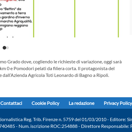
o Grado dove, cogliendo le richieste di variazione, oggi sarà
 km 0 e Pomodori pelati da filiera corta. Il protagonista del
 dall’Azienda Agricola Toti Leonardo di Bagno a Ripoli.
Contattaci
Cookie Policy
La redazione
Privacy Policy
giornalistica Reg. Trib. Firenze n. 5759 del 01/03/2010 - Editore: Si
740485 - Num. iscrizione ROC:254888 - Direttore Responsabile: