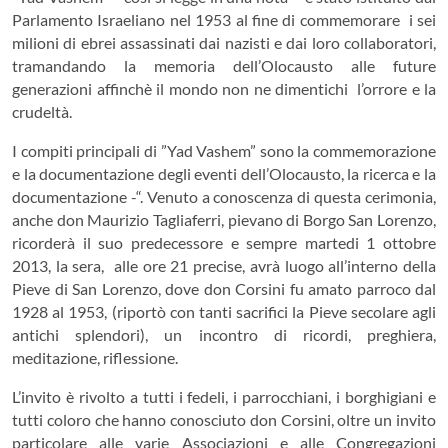
Parlamento Israeliano nel 1953 al fine di commemorare i sei
milioni di ebrei assassinati dai nazisti e dai loro collaboratori,
tramandando la memoria dell’Olocausto alle future
generazioni affinchè il mondo non ne dimentichi l’orrore e la
crudeltà.
I compiti principali di ”Yad Vashem” sono la commemorazione
e la documentazione degli eventi dell’Olocausto, la ricerca e la
documentazione -“. Venuto a conoscenza di questa cerimonia,
anche don Maurizio Tagliaferri, pievano di Borgo San Lorenzo,
ricorderà il suo predecessore e sempre martedi 1 ottobre
2013, la sera, alle ore 21 precise, avrà luogo all’interno della
Pieve di San Lorenzo, dove don Corsini fu amato parroco dal
1928 al 1953, (riportò con tanti sacrifici la Pieve secolare agli
antichi splendori), un incontro di ricordi, preghiera,
meditazione, riflessione.
L’invito è rivolto a tutti i fedeli, i parrocchiani, i borghigiani e
tutti coloro che hanno conosciuto don Corsini, oltre un invito
particolare alle varie Associazioni e alle Congregazioni