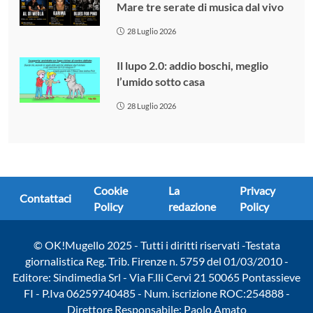
Mare tre serate di musica dal vivo
28 Luglio 2026
Il lupo 2.0: addio boschi, meglio
l’umido sotto casa
28 Luglio 2026
Cookie
La
Privacy
Contattaci
Policy
redazione
Policy
© OK!Mugello 2025 - Tutti i diritti riservati -Testata
giornalistica Reg. Trib. Firenze n. 5759 del 01/03/2010 -
Editore: Sindimedia Srl - Via F.lli Cervi 21 50065 Pontassieve
FI - P.Iva 06259740485 - Num. iscrizione ROC:254888 -
Direttore Responsabile: Paolo Amato