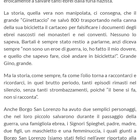
eroicamente a salvare tanti ebrei dalla furia nazista.
La storia, quella vera non manipolata, ci consegna, che il
grande “Ginettaccio” ne salvò 800 trasportando nella canna
della sua bicicletta il cartaceo per falsificare i documenti degli
ebrei nascosti nei monasteri e nei conventi. Nessuno lo
sapeva, Bartali è sempre stato restio a parlarne, anzi diceva
sempre “non sono un eroe di guerra, io, ho fatto il mio dovere,
e quello che sapevo fare, cioè andare in bicicletta!”. Grande
Gino, grande.
Ma la storia, come sempre, fa come l’olio torna a raccontarci e
ricordarci, in quel brutto periodo, tanti episodi rimasti nel
silenzio, senza tanti strombazzamenti, poiché “il bene si fa,
non si racconta”.
Anche Borgo San Lorenzo ha avuto due semplici personaggi,
che nel loro piccolo salvarono durante il passaggio della
guerra, una famigliola ebrea, i Signori Spieghel, padre, madre,
due figli, un maschietto e una femminuccia, i quali giunti a
Borgo San Lorenzo (siamo stati felici nell’aver riportato alla