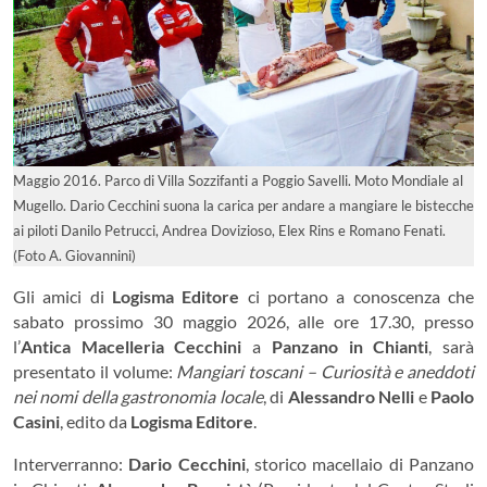
Maggio 2016. Parco di Villa Sozzifanti a Poggio Savelli. Moto Mondiale al
Mugello. Dario Cecchini suona la carica per andare a mangiare le bistecche
ai piloti Danilo Petrucci, Andrea Dovizioso, Elex Rins e Romano Fenati.
(Foto A. Giovannini)
Gli amici di
Logisma Editore
ci portano a conoscenza che
sabato prossimo 30 maggio 2026, alle ore 17.30, presso
l’
Antica Macelleria Cecchini
a
Panzano in Chianti
, sarà
presentato il volume:
Mangiari toscani – Curiosità e aneddoti
nei nomi della gastronomia locale
, di
Alessandro Nelli
e
Paolo
Casini
, edito da
Logisma Editore
.
Interverranno:
Dario Cecchini
, storico macellaio di Panzano