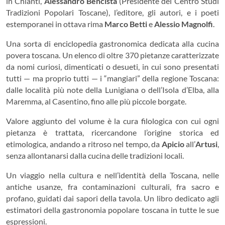
in Chianti,
Alessandro Bencistà
(Presidente del Centro Studi
Tradizioni Popolari Toscane), l’editore, gli autori, e i poeti
estemporanei in ottava rima
Marco Betti
e
Alessio Magnolfi
.
Una sorta di enciclopedia gastronomica dedicata alla cucina
povera toscana. Un elenco di oltre 370 pietanze caratterizzate
da nomi curiosi, dimenticati o desueti, in cui sono presentati
tutti — ma proprio tutti — i “mangiari” della regione Toscana:
dalle località più note della Lunigiana o dell’Isola d’Elba, alla
Maremma, al Casentino, fino alle più piccole borgate.
Valore aggiunto del volume è la cura filologica con cui ogni
pietanza è trattata, ricercandone l’origine storica ed
etimologica, andando a ritroso nel tempo, da
Apicio
all’
Artusi
,
senza allontanarsi dalla cucina delle tradizioni locali.
Un viaggio nella cultura e nell’identità della Toscana, nelle
antiche usanze, fra contaminazioni culturali, fra sacro e
profano, guidati dai sapori della tavola. Un libro dedicato agli
estimatori della gastronomia popolare toscana in tutte le sue
espressioni.