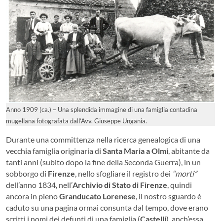
Anno 1909 (ca.) – Una splendida immagine di una famiglia contadina
mugellana fotografata dall’Avv. Giuseppe Ungania.
Durante una committenza nella ricerca genealogica di una
vecchia famiglia originaria di
Santa Maria a Olmi
, abitante da
tanti anni (subito dopo la fine della Seconda Guerra), in un
sobborgo di
Firenze
, nello sfogliare il registro dei
“morti”
dell’anno 1834, nell’
Archivio di Stato di Firenze
, quindi
ancora in pieno
Granducato Lorenese
, il nostro sguardo è
caduto su una pagina ormai consunta dal tempo, dove erano
scritti i nomi dei defunti di una famiglia (
Castelli
), anch’essa