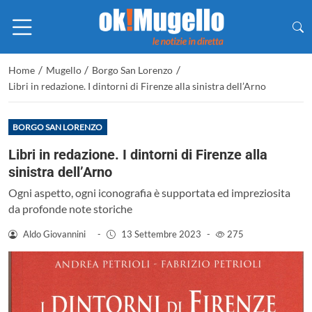
/
/
/
Home
Mugello
Borgo San Lorenzo
Libri in redazione. I dintorni di Firenze alla sinistra dell’Arno
BORGO SAN LORENZO
Libri in redazione. I dintorni di Firenze alla
sinistra dell’Arno
Ogni aspetto, ogni iconografia è supportata ed impreziosita
da profonde note storiche
Aldo Giovannini
-
13 Settembre 2023
-
275