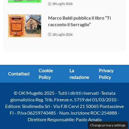
28 Luglio 2026
Marco Baldi pubblica il libro “Ti
racconto il Serraglio”
28 Luglio 2026
Cookie
La
Privacy
Contattaci
Policy
redazione
Policy
© OK!Mugello 2025 - Tutti i diritti riservati -Testata
giornalistica Reg. Trib. Firenze n. 5759 del 01/03/2010 -
Editore: Sindimedia Srl - Via F.lli Cervi 21 50065 Pontassieve
FI - P.Iva 06259740485 - Num. iscrizione ROC:254888 -
Direttore Responsabile: Paolo Amato
Change privacy settings