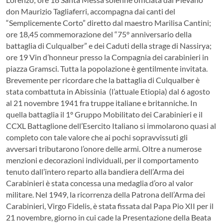
don Maurizio Tagliaferri, accompagna dai canti del
“Semplicemente Corto” diretto dal maestro Marilisa Cantini;
ore 18,45 commemorazione del “75° anniversario della
battaglia di Culqualber” e dei Caduti della strage di Nassirya;
ore 19 Vin d’honneur presso la Compagnia dei carabinieri in
piazza Gramsci. Tutta la popolazione è gentilmente invitata.
Brevemente per ricordare che la battaglia di Culqualber è
stata combattuta in Abissinia (l’attuale Etiopia) dal 6 agosto
al 21 novembre 1941 fra truppe italiane e britanniche. In
quella battaglia il 1º Gruppo Mobilitato dei Carabinieri e il
CCXL Battaglione dell’Esercito Italiano si immolarono quasi al
completo con tale valore che ai pochi sopravvissuti gli
avversari tributarono l’onore delle armi. Oltre a numerose
menzioni e decorazioni individuali, per il comportamento
tenuto dall’intero reparto alla bandiera dell’Arma dei
Carabinieri è stata concessa una medaglia d’oro al valor
militare. Nel 1949, la ricorrenza della Patrona dell’Arma dei
Carabinieri, Virgo Fidelis, è stata fissata dal Papa Pio XII per il
21 novembre, giorno in cui cade la Presentazione della Beata