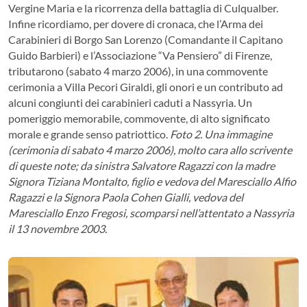
Vergine Maria e la ricorrenza della battaglia di Culqualber.
Infine ricordiamo, per dovere di cronaca, che l’Arma dei
Carabinieri di Borgo San Lorenzo (Comandante il Capitano
Guido Barbieri) e l’Associazione “Va Pensiero” di Firenze,
tributarono (sabato 4 marzo 2006), in una commovente
cerimonia a Villa Pecori Giraldi, gli onori e un contributo ad
alcuni congiunti dei carabinieri caduti a Nassyria. Un
pomeriggio memorabile, commovente, di alto significato
morale e grande senso patriottico.
Foto 2. Una immagine
(cerimonia di sabato 4 marzo 2006), molto cara allo scrivente
di queste note; da sinistra Salvatore Ragazzi con la madre
Signora Tiziana Montalto, figlio e vedova del Maresciallo Alfio
Ragazzi e la Signora Paola Cohen Gialli, vedova del
Maresciallo Enzo Fregosi, scomparsi nell’attentato a Nassyria
il 13 novembre 2003.