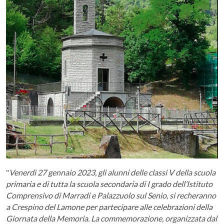
"
Venerdì 27 gennaio 2023, gli alunni delle classi V della scuola
primaria e di tutta la scuola secondaria di I grado dell’Istituto
Comprensivo di Marradi e Palazzuolo sul Senio, si recheranno
a Crespino del Lamone per partecipare alle celebrazioni della
Giornata della Memoria. La commemorazione, organizzata dal