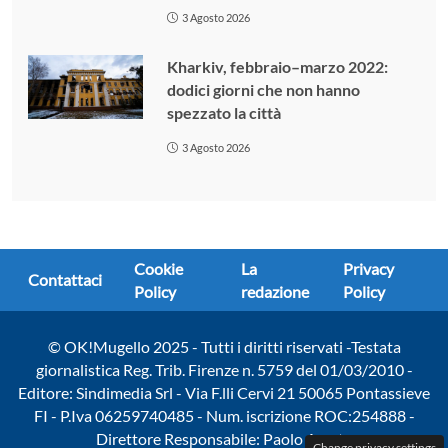
3 Agosto 2026
Kharkiv, febbraio–marzo 2022:
dodici giorni che non hanno
spezzato la città
3 Agosto 2026
Cookie
La
Privacy
Contattaci
Policy
redazione
Policy
© OK!Mugello 2025 - Tutti i diritti riservati -Testata
giornalistica Reg. Trib. Firenze n. 5759 del 01/03/2010 -
Editore: Sindimedia Srl - Via F.lli Cervi 21 50065 Pontassieve
FI - P.Iva 06259740485 - Num. iscrizione ROC:254888 -
Direttore Responsabile: Paolo Amato
Change privacy settings