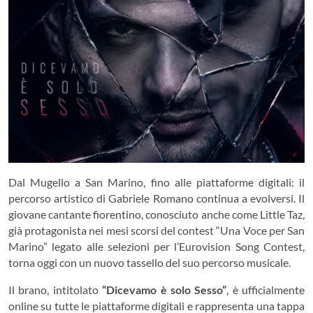
Dal Mugello a San Marino, fino alle piattaforme digitali: il
percorso artistico di Gabriele Romano continua a evolversi. Il
giovane cantante fiorentino, conosciuto anche come Little Taz,
già protagonista nei mesi scorsi del contest “Una Voce per San
Marino” legato alle selezioni per l’Eurovision Song Contest,
torna oggi con un nuovo tassello del suo percorso musicale.
Il brano, intitolato
“Dicevamo è solo Sesso”
, è ufficialmente
online su tutte le piattaforme digitali e rappresenta una tappa