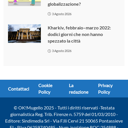
globalizzazione?
3 Agosto 2026
Kharkiv, febbraio–marzo 2022:
dodici giorni che non hanno
spezzato la città
3 Agosto 2026
Cookie
La
Privacy
Contattaci
Policy
redazione
Policy
© OK!Mugello 2025 - Tutti i diritti riservati -Testata
giornalistica Reg. Trib. Firenze n. 5759 del 01/03/2010 -
Editore: Sindimedia Srl - Via F.lli Cervi 21 50065 Pontassieve
FI - P.Iva 06259740485 - Num. iscrizione ROC:254888 -