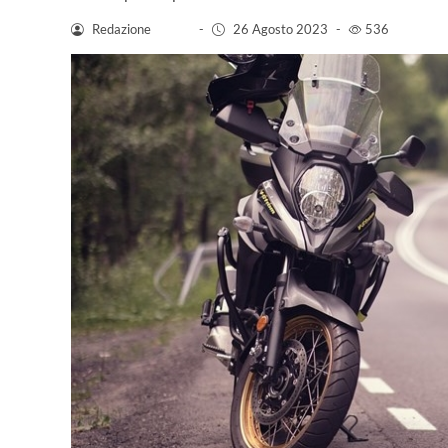
Redazione
-
26 Agosto 2023
-
536