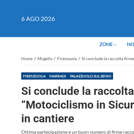
6
AGO 2026
ZONE
NO
/
/
/
Home
Mugello
Firenzuola
Si conclude la raccolta firme
FIRENZUOLA
MARRADI
PALAZZUOLO SUL SENIO
Si conclude la raccolt
“Motociclismo in Sicure
in cantiere
Ottima partecipazione e un buon numero di firme racco