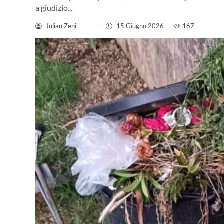
a giudizio...
Julian Zeni
-
15 Giugno 2026
-
167