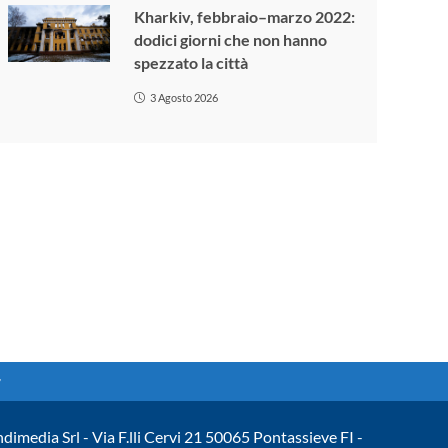
Kharkiv, febbraio–marzo 2022:
dodici giorni che non hanno
spezzato la città
3 Agosto 2026
ndimedia Srl - Via F.lli Cervi 21 50065 Pontassieve FI -