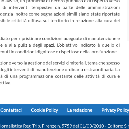
suo avviso, un problema di decoro pubblico e di rispetto verso
tà di interventi tempestivi da parte delle amministrazioni
enzia inoltre come segnalazioni simili siano state riportate
le criticità diffusa sul territorio in relazione alla cura dei
diato per ripristinare condizioni adeguate di manutenzione e
 e alla pulizia degli spazi. L’obiettivo indicato è quello di
nuti in condizioni dignitose e rispettose della loro funzione.
zione verso la gestione dei servizi cimiteriali, tema che spesso
 degli interventi di manutenzione ordinaria e straordinaria. La
sità di una programmazione costante delle attività di cura e
ttiva.
Contattaci
Cookie Policy
La redazione
Privacy Policy
giornalistica Reg. Trib. Firenze n. 5759 del 01/03/2010 - Editore: Si