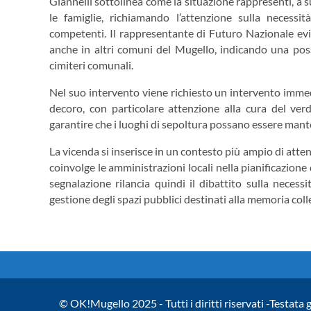
Giannelli sottolinea come la situazione rappresenti, a 
le famiglie, richiamando l’attenzione sulla necessi
competenti. Il rappresentante di Futuro Nazionale evid
anche in altri comuni del Mugello, indicando una possibi
cimiteri comunali.
Nel suo intervento viene richiesto un intervento imme
decoro, con particolare attenzione alla cura del verde
garantire che i luoghi di sepoltura possano essere mante
La vicenda si inserisce in un contesto più ampio di atten
coinvolge le amministrazioni locali nella pianificazione
segnalazione rilancia quindi il dibattito sulla neces
gestione degli spazi pubblici destinati alla memoria colle
© OK!Mugello 2025 - Tutti i diritti riservati -Testata 