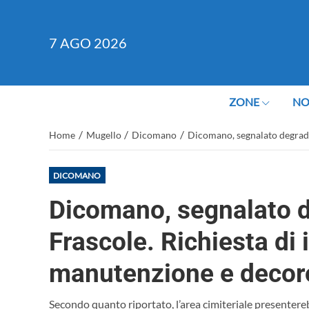
7
AGO 2026
ZONE
NO
/
/
/
Home
Mugello
Dicomano
Dicomano, segnalato degrado
DICOMANO
Dicomano, segnalato d
Frascole. Richiesta di
manutenzione e decor
Secondo quanto riportato, l’area cimiteriale presentereb