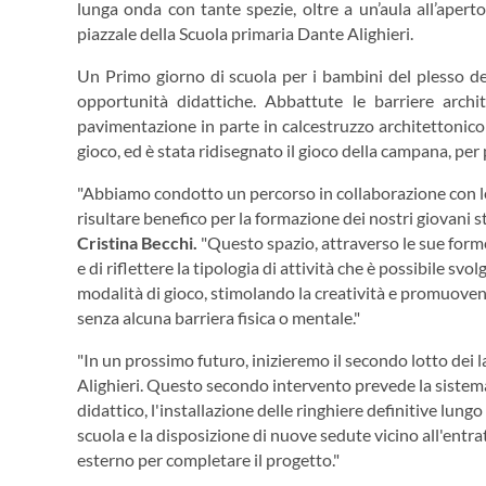
lunga onda con tante spezie, oltre a un’aula all’apert
piazzale della Scuola primaria Dante Alighieri.
Un Primo giorno di scuola per i bambini del plesso d
opportunità didattiche. Abbattute le barriere archi
pavimentazione in parte in calcestruzzo architettonico 
gioco, ed è stata ridisegnato il gioco della campana, per 
"Abbiamo condotto un percorso in collaborazione con le 
risultare benefico per la formazione dei nostri giovani s
Cristina Becchi.
"Questo spazio, attraverso le sue forme 
e di riflettere la tipologia di attività che è possibile sv
modalità di gioco, stimolando la creatività e promuovend
senza alcuna barriera fisica o mentale."
"In un prossimo futuro, inizieremo il secondo lotto dei 
Alighieri. Questo secondo intervento prevede la sistemaz
didattico, l'installazione delle ringhiere definitive lung
scuola e la disposizione di nuove sedute vicino all'entra
esterno per completare il progetto."