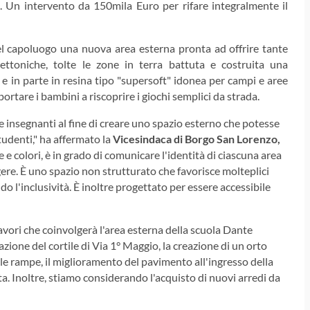
o. Un intervento da 150mila Euro per rifare integralmente il
el capoluogo una nuova area esterna pronta ad offrire tante
tettoniche, tolte le zone in terra battuta e costruita una
e in parte in resina tipo "supersoft" idonea per campi e aree
portare i bambini a riscoprire i giochi semplici da strada.
insegnanti al fine di creare uno spazio esterno che potesse
tudenti," ha affermato la
Vicesindaca di Borgo San Lorenzo,
e colori, è in grado di comunicare l'identità di ciascuna area
olgere. È uno spazio non strutturato che favorisce molteplici
o l'inclusività. È inoltre progettato per essere accessibile
lavori che coinvolgerà l'area esterna della scuola Dante
ione del cortile di Via 1° Maggio, la creazione di un orto
o le rampe, il miglioramento del pavimento all'ingresso della
ta. Inoltre, stiamo considerando l'acquisto di nuovi arredi da