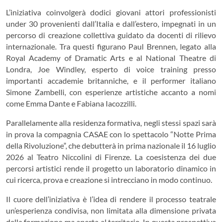
L’iniziativa coinvolgerà dodici giovani attori professionisti
under 30 provenienti dall’Italia e dall’estero, impegnati in un
percorso di creazione collettiva guidato da docenti di rilievo
internazionale. Tra questi figurano Paul Brennen, legato alla
Royal Academy of Dramatic Arts e al National Theatre di
Londra, Joe Windley, esperto di voice training presso
importanti accademie britanniche, e il performer italiano
Simone Zambelli, con esperienze artistiche accanto a nomi
come Emma Dante e Fabiana Iacozzilli.
Parallelamente alla residenza formativa, negli stessi spazi sarà
in prova la compagnia CASAE con lo spettacolo “Notte Prima
della Rivoluzione”, che debutterà in prima nazionale il 16 luglio
2026 al Teatro Niccolini di Firenze. La coesistenza dei due
percorsi artistici rende il progetto un laboratorio dinamico in
cui ricerca, prova e creazione si intrecciano in modo continuo.
Il cuore dell’iniziativa è l’idea di rendere il processo teatrale
un’esperienza condivisa, non limitata alla dimensione privata
della formazione ma aperta al territorio. In questa prospettiva