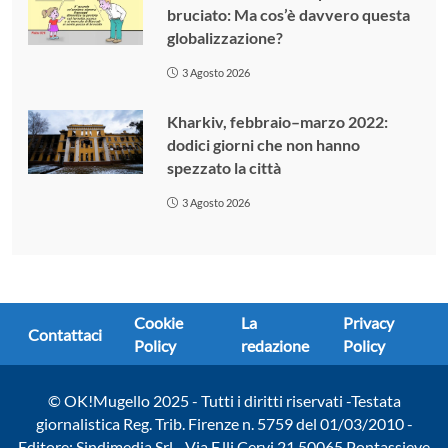
bruciato: Ma cos’è davvero questa
globalizzazione?
3 Agosto 2026
Kharkiv, febbraio–marzo 2022:
dodici giorni che non hanno
spezzato la città
3 Agosto 2026
Cookie
La
Privacy
Contattaci
Policy
redazione
Policy
© OK!Mugello 2025 - Tutti i diritti riservati -Testata
giornalistica Reg. Trib. Firenze n. 5759 del 01/03/2010 -
Editore: Sindimedia Srl - Via F.lli Cervi 21 50065 Pontassieve