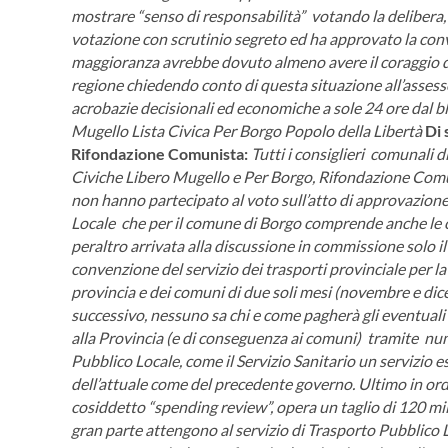
mostrare “senso di responsabilità” votando la delibera, 
votazione con scrutinio segreto ed ha approvato la conve
maggioranza avrebbe dovuto almeno avere il coraggio d
regione chiedendo conto di questa situazione all’asses
acrobazie decisionali ed economiche a sole 24 ore dal bl
Mugello Lista Civica Per Borgo Popolo della Libertà
Di 
Rifondazione Comunista:
Tutti i consiglieri comunali
Civiche Libero Mugello e Per Borgo, Rifondazione Comuni
non hanno partecipato al voto sull’atto di approvazion
Locale che per il comune di Borgo comprende anche le c
peraltro arrivata alla discussione in commissione solo il
convenzione del servizio dei trasporti provinciale per l
provincia e dei comuni di due soli mesi (novembre e dic
successivo, nessuno sa chi e come pagherà gli eventuali r
alla Provincia (e di conseguenza ai comuni) tramite nume
Pubblico Locale, come il Servizio Sanitario un servizio e
dell’attuale come del precedente governo.
Ultimo in ord
cosiddetto “spending review”, opera un taglio di 120 mili
gran parte attengono al servizio di Trasporto Pubblico 