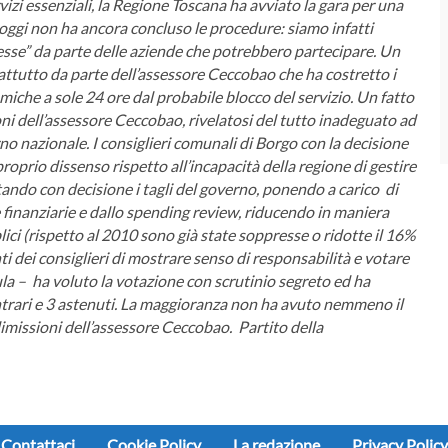
vizi essenziali, la Regione Toscana ha avviato la gara per una
oggi non ha ancora concluso le procedure: siamo infatti
resse” da parte delle aziende che potrebbero partecipare.
Un
rattutto da parte dell’assessore Ceccobao che ha costretto i
iche a sole 24 ore dal probabile blocco del servizio.
Un fatto
i dell’assessore Ceccobao, rivelatosi del tutto inadeguato ad
rno nazionale.
I consiglieri comunali di Borgo con la decisione
roprio dissenso rispetto all’incapacità della regione di gestire
tando con decisione i tagli del governo, ponendo a carico di
 finanziarie e dallo spending review, riducendo in maniera
blici (rispetto al 2010 sono già state soppresse o ridotte il 16%
i dei consiglieri di mostrare senso di responsabilità e votare
ula – ha voluto la votazione con scrutinio segreto ed ha
rari e 3 astenuti.
La maggioranza non ha avuto nemmeno il
imissioni dell’assessore Ceccobao.
Partito della
Contattaci
Cookie Policy
La redazione
Privacy Policy