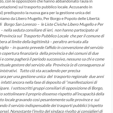
o, con le opposizioni che hanno abbandonato l’aula in
votazione) sul trasporto pubblico locale. Accusando in
i) predisposto la nuova gara per la gestione unica del
chiamo da Libero Mugello, Per Borgo e Popolo delle Libertà:
di Borgo San Lorenzo – le Liste Civiche Libero Mugello e Per
nella seduta consiliare di ieri, non hanno partecipato al
 Provincia sul Trasporto Pubblico Locale che per il comune di
era al limite della legittimità – peraltro arrivata alla
iglio – in quanto prevede l’affido in convenzione del servizio
n copertura finanziaria della provincia e dei comuni di due
i e come pagherà il periodo successivo, nessuno sa chi e come
attuale gestore del servizio alla Provincia (e di conseguenza ai
nistrativi.
Tutto ciò sta accadendo per precisa
gara per una gestione unica del trasporto regionale due anni
infatti ancora nella fase di deposito di “manifestazioni di
ipare.
I sottoscritti gruppi consiliari di opposizione di Borgo,
 sottolineare il proprio dissenso rispetto all’incapacità della
orto locale gravando così pesantemente sulle province e sui
do il servizio indispensabile dei trasporti pubblici (rispetto
orse).
Nonostante l’invito del sindaco rivolto ai consiglieri di