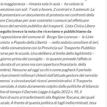
la maggioranza – rimasta sola in aula – ha voluto la
nzione con soli 7 voti a favore, 2 contrari e 3 astenuti.
La
i presentare un documento di protesta nei confronti della
sore Ceccobao per aver costretto i comuni ad effettuare
occo del servizio pubblico dei trasporti.
Lista Civica Libero
seguito invece la nota che riceviamo e pubblichiamo da
 di opposizione del comune di Borgo San Lorenzo – le Liste
sta e Popolo della Libertà – nella seduta consiliare di ieri,
e della convenzione con la Provincia sul Trasporto Pubblico
orse per le scuole.
Una delibera al limite della legittimità –
 giorno prima del consiglio – in quanto prevede l’affido in
a durata di un anno ma con copertura finanziaria della
embre).
Nessuno ad oggi sa chi e come pagherà il periodo
isarcimenti milionari chiesti dall’attuale gestore del servizio
rosi e circostanziati ricorsi amministrativi.
Il Trasporto
ssenziale, è stato duramente colpito dalle politiche di bilancio
ine di tempo il Decreto Legge 6 luglio 2012 n. 95, il
oni di euro ai trasferimenti alla Regione Toscana, dei quali
Locale.
A fronte di questa politica di tagli indiscriminati, tesa