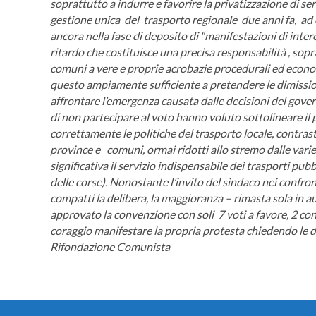
soprattutto a indurre e favorire la privatizzazione di ser
gestione unica del trasporto regionale due anni fa, ad 
ancora nella fase di deposito di “manifestazioni di inte
ritardo che costituisce una precisa responsabilità , sop
comuni a vere e proprie acrobazie procedurali ed econom
questo ampiamente sufficiente a pretendere le dimission
affrontare l’emergenza causata dalle decisioni del gove
di non partecipare al voto hanno voluto sottolineare il p
correttamente le politiche del trasporto locale, contras
province e comuni, ormai ridotti allo stremo dalle varie
significativa il servizio indispensabile dei trasporti pub
delle corse).
Nonostante l’invito del sindaco nei confront
compatti la delibera, la maggioranza – rimasta sola in a
approvato la convenzione con soli 7 voti a favore, 2 cont
coraggio manifestare la propria protesta chiedendo le d
Rifondazione Comunista