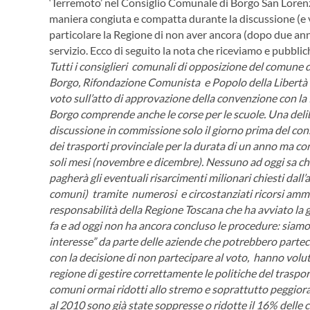
‘Terremoto’ nel Consiglio Comunale di Borgo San Lorenz
maniera congiuta e compatta durante la discussione (e 
particolare la Regione di non aver ancora (dopo due ann
servizio. Ecco di seguito la nota che riceviamo e pubbli
Tutti i consiglieri comunali di opposizione del comune 
Borgo, Rifondazione Comunista e Popolo della Libertà – 
voto sull’atto di approvazione della convenzione con la
Borgo comprende anche le corse per le scuole.
Una delib
discussione in commissione solo il giorno prima del cons
dei trasporti provinciale per la durata di un anno ma co
soli mesi (novembre e dicembre).
Nessuno ad oggi sa ch
pagherà gli eventuali risarcimenti milionari chiesti dall’
comuni) tramite numerosi e circostanziati ricorsi ammi
responsabilità della Regione Toscana che ha avviato la 
fa e ad oggi non ha ancora concluso le procedure: siamo 
interesse” da parte delle aziende che potrebbero partec
con la decisione di non partecipare al voto, hanno voluto
regione di gestire correttamente le politiche del trasp
comuni ormai ridotti allo stremo e soprattutto peggioran
al 2010 sono già state soppresse o ridotte il 16% delle c