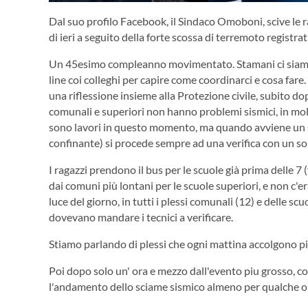
Dal suo profilo Facebook, il Sindaco Omoboni, scive le ra
di ieri a seguito della forte scossa di terremoto registrat
Un 45esimo compleanno movimentato. Stamani ci siamo s
line coi colleghi per capire come coordinarci e cosa fare.
una riflessione insieme alla Protezione civile, subito do
comunali e superiori non hanno problemi sismici, in molte
sono lavori in questo momento, ma quando avviene un s
confinante) si procede sempre ad una verifica con un s
I ragazzi prendono il bus per le scuole già prima delle 7
dai comuni più lontani per le scuole superiori, e non c'e
luce del giorno, in tutti i plessi comunali (12) e delle s
dovevano mandare i tecnici a verificare.
Stiamo parlando di plessi che ogni mattina accolgono più
Poi dopo solo un' ora e mezzo dall'evento piu grosso, con
l'andamento dello sciame sismico almeno per qualche o