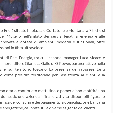
o Enel”, situato in piazzale Curtatone e Montanara 78, che si
l Mugello nell’ambito dei servizi legati all’energia e alle
nnovata e dotata di ambienti moderni e funzionali, offre
ssioni in fibra ultraveloce.
ti di Enel Energia, tra cui i channel manager Luca Meacci e
’imprenditore Gianluca Gallo di G Power, partner attivo nella
Enel sul territorio toscano. La presenza dei rappresentanti
 come presidio territoriale per l’assistenza ai clienti e la
 con orario continuato mattutino e pomeridiano e offrirà una
domestiche e aziendali. Tra le attività disponibili figurano
a verifica dei consumi e dei pagamenti, la domiciliazione bancaria
e energetiche, calibrate sulle diverse esigenze dei clienti.