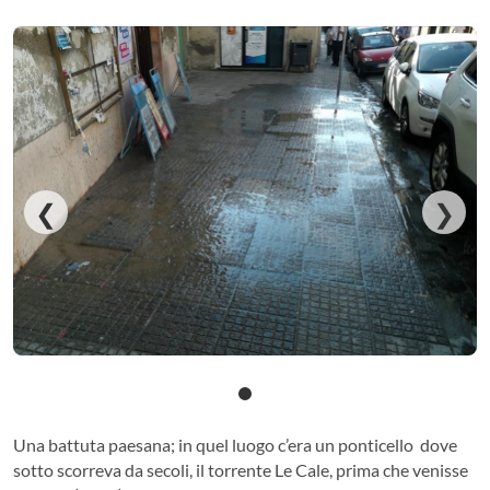
❮
❯
Una battuta paesana; in quel luogo c’era un ponticello dove
sotto scorreva da secoli, il torrente Le Cale, prima che venisse