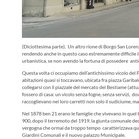
(Diciottesima parte). Un altro rione di Borgo San Lore
rendendo anche in questo caso estremamente difficile i
urbanistica, se non avendo la fortuna di possedere antic
Questa volta ci occupiamo dell’antichissimo vicolo del P
abitazioni quasi si toccavano, ubicata fra piazza Garibal
collegarsi con il piazzale del mercato del Bestiame (attu
fossero di casa: un vicolo senza fogne, senza servizi, do
raccoglievano nei loro carretti non solo il sudiciume, 
Nel 1878 ben 21 erano le famiglie che vivevano in quel 
900, dopo il terremoto del 1919, la giunta comunale deci
vergogna che ormai da troppo tempo caratterizzava quel
Giardini Comunali e il nuovo palazzo Municipale.