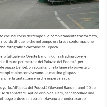
nzo che nel corso del tempo si è completamente trasformato,
l ricordo di quello che nel tempo era la sua conformazione
he fotografie e cartoline dell’epoca.
ero (attuale via Oreste Bandini), una stradina dove le
di e il muro perimetrale del Palazzo del Podestà, per
ale piazza Dante). Si racconta, che la fame e la povertà vi
ve topi e talpe convivevano. La mattina gli spazzini
ma anche la tanta….miseria che imperversava.
tugurio. All’epoca del Podestà Giovanni Bandini, anni ’20 del
se di abbattere l’antico vicolo del Pero, per cancellare una
 luogo e dove sul retro iniziavano a prendere corpo i