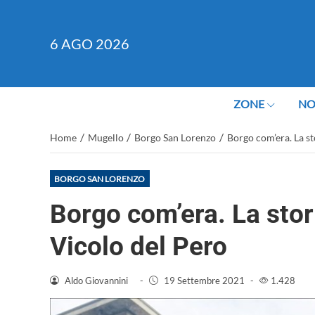
6
AGO 2026
ZONE
NO
/
/
/
Home
Mugello
Borgo San Lorenzo
Borgo com’era. La st
BORGO SAN LORENZO
Borgo com’era. La stori
Vicolo del Pero
Aldo Giovannini
-
19 Settembre 2021
-
1.428