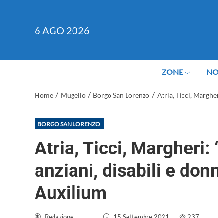
6
AGO 2026
ZONE
NO
/
/
/
Home
Mugello
Borgo San Lorenzo
Atria, Ticci, Marghe
BORGO SAN LORENZO
Atria, Ticci, Margheri:
anziani, disabili e do
Auxilium
Redazione
-
15 Settembre 2021
-
237