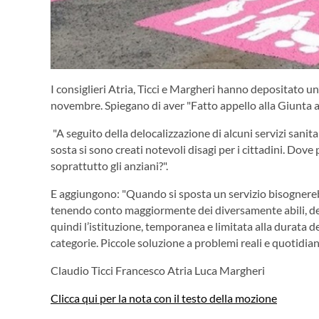
I consiglieri Atria, Ticci e Margheri hanno depositato u
novembre. Spiegano di aver "Fatto appello alla Giunta 
"A seguito della delocalizzazione di alcuni servizi sanit
sosta si sono creati notevoli disagi per i cittadini. Dov
soprattutto gli anziani?".
E aggiungono: "Quando si sposta un servizio bisognerebb
tenendo conto maggiormente dei diversamente abili, del
quindi l’istituzione, temporanea e limitata alla durata de
categorie. Piccole soluzione a problemi reali e quotidiani
Claudio Ticci Francesco Atria Luca Margheri
Clicca qui per la nota con il testo della mozione