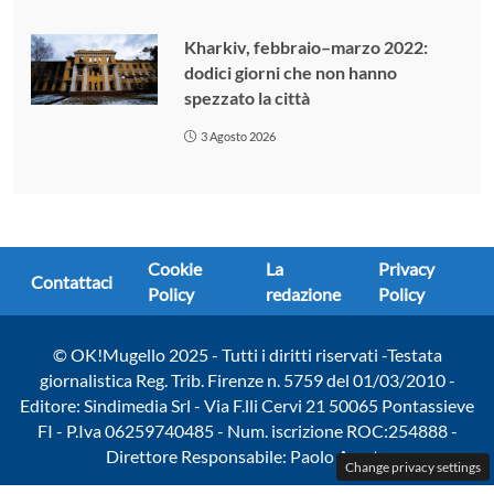
Kharkiv, febbraio–marzo 2022:
dodici giorni che non hanno
spezzato la città
3 Agosto 2026
Cookie
La
Privacy
Contattaci
Policy
redazione
Policy
© OK!Mugello 2025 - Tutti i diritti riservati -Testata
giornalistica Reg. Trib. Firenze n. 5759 del 01/03/2010 -
Editore: Sindimedia Srl - Via F.lli Cervi 21 50065 Pontassieve
FI - P.Iva 06259740485 - Num. iscrizione ROC:254888 -
Direttore Responsabile: Paolo Amato
Change privacy settings