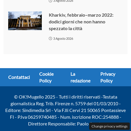
3 Agosto 2026
Kharkiv, febbraio–marzo 2022:
dodici giorni che non hanno
spezzato la città
3 Agosto 2026
Cookie
La
Privacy
Contattaci
Policy
redazione
Policy
© OK!Mugello 2025 - Tutti i diritti riservati -Testata
giornalistica Reg. Trib. Firenze n. 5759 del 01/03/2010 -
Editore: Sindimedia Srl - Via F.lli Cervi 21 50065 Pontassieve
FI - P.Iva 06259740485 - Num. iscrizione ROC:254888 -
Direttore Responsabile: Paolo Amato
Change privacy settings