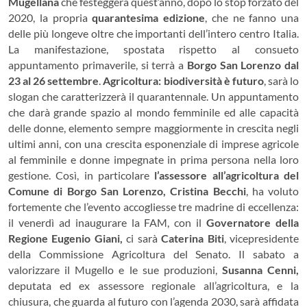
Mugellana
che festeggerà quest’anno, dopo lo stop forzato del
2020, la propria
quarantesima edizione
, che ne fanno una
delle più longeve oltre che importanti dell’intero centro Italia.
La manifestazione, spostata rispetto al consueto
appuntamento primaverile, si terrà a
Borgo San Lorenzo dal
23 al 26 settembre
.
Agricoltura: biodiversità è futuro
, sarà lo
slogan che caratterizzerà il quarantennale. Un appuntamento
che darà grande spazio al mondo femminile ed alle capacità
delle donne, elemento sempre maggiormente in crescita negli
ultimi anni, con una crescita esponenziale di imprese agricole
al femminile e donne impegnate in prima persona nella loro
gestione. Così, in particolare
l’assessore all’agricoltura del
Comune di Borgo San Lorenzo, Cristina Becchi
, ha voluto
fortemente che l’evento accogliesse tre madrine di eccellenza:
il venerdì ad inaugurare la FAM, con il
Governatore della
Regione Eugenio Giani,
ci sarà
Caterina Biti
, vicepresidente
della Commissione Agricoltura del Senato. Il sabato a
valorizzare il Mugello e le sue produzioni,
Susanna Cenni,
deputata ed ex assessore regionale all’agricoltura, e la
chiusura, che guarda al futuro con l’agenda 2030, sarà affidata