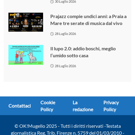
30 Luglio 2026
Prajazz compie undici anni: a Praia a
Mare tre serate di musica dal vivo
28 Luglio 2026
Il lupo 2.0: addio boschi, meglio
l’umido sotto casa
28 Luglio 2026
Cookie
La
Privacy
Contattaci
Policy
redazione
Policy
© OK!Mugello 2025 - Tutti i diritti riservati -Testata
giornalistica Reg. Trib. Firenze n. 5759 del 01/03/2010 -