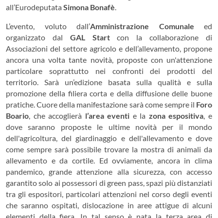
all’Eurodeputata
Simona Bonafè
.
L’evento, voluto dall’
Amministrazione Comunale
ed
organizzato dal
GAL Start
con la collaborazione di
Associazioni del settore agricolo e dell’allevamento, propone
ancora una volta tante novità, proposte con un'attenzione
particolare soprattutto nei confronti dei prodotti del
territorio. Sarà un’edizione basata sulla qualità e sulla
promozione della filiera corta e della diffusione delle buone
pratiche. Cuore della manifestazione sarà come sempre il
Foro
Boario
, che accoglierà
l’area eventi
e la
zona espositiva
, e
dove saranno proposte le ultime novità per il mondo
dell'agricoltura, del giardinaggio e dell'allevamento e dove
come sempre sarà possibile trovare la mostra di animali da
allevamento e da cortile. Ed ovviamente, ancora in clima
pandemico, grande attenzione alla sicurezza, con accesso
garantito solo ai possessori di green pass, spazi più distanziati
tra gli espositori, particolari attenzioni nel corso degli eventi
che saranno ospitati, dislocazione in aree attigue di alcuni
elementi della fiera. In tal senso è nata la terza area di