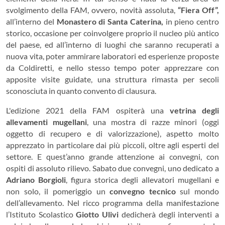
svolgimento della FAM, ovvero, novità assoluta,
“Fiera Off”,
all’interno del
Monastero di Santa Caterina,
in pieno centro
storico, occasione per coinvolgere proprio il nucleo più antico
del paese, ed all’interno di luoghi che saranno recuperati a
nuova vita, poter ammirare laboratori ed esperienze proposte
da Coldiretti, e nello stesso tempo poter apprezzare con
apposite visite guidate, una struttura rimasta per secoli
sconosciuta in quanto convento di clausura.
L'edizione 2021 della FAM ospiterà una
vetrina degli
allevamenti mugellani
, una mostra di razze minori (oggi
oggetto di recupero e di valorizzazione), aspetto molto
apprezzato in particolare dai più piccoli, oltre agli esperti del
settore. E quest’anno grande attenzione ai convegni, con
ospiti di assoluto rilievo. Sabato due convegni, uno dedicato a
Adriano Borgioli
, figura storica degli allevatori mugellani e
non solo, il pomeriggio un
convegno tecnico
sul mondo
dell’allevamento. Nel ricco programma della manifestazione
l’Istituto Scolastico
Giotto Ulivi
dedicherà degli interventi a