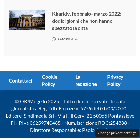
Kharkiv, febbraio–marzo 2022:
dodici giorni che non hanno
spezzato la città
3 Agosto 2026
Cookie
La
Privacy
Contattaci
Policy
redazione
Policy
© OK!Mugello 2025 - Tutti i diritti riservati -Testata
giornalistica Reg. Trib. Firenze n. 5759 del 01/03/2010 -
Editore: Sindimedia Srl - Via F.lli Cervi 21 50065 Pontassieve
FI - P.Iva 06259740485 - Num. iscrizione ROC:254888 -
Direttore Responsabile: Paolo Amato
Change privacy settings