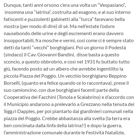
Dunque, tanti anni orsono c’era una volta un “Vespasiano“,
insomma una “latrina”, costruita ad esagono, e al suo interno
fatiscenti e puzzolenti gabinetti alla “turca” facevano bella
mostra (per modo di dire) di sé. Ma nell’estate l’odore
nausebondo delle urine e degli escrementi erano davvero
insopportabili, fra mosche e vermi, così come ci è sempre stato
detti da tanti “vecchi” borghigiani. Poi un giorno il Podestà
(sindaco) il Cav. Giovanni Bandini, disse basta a questo
sconcio, a questo obbrobrio, e così nel 1931 fu buttato tutto
giù, facendo posto ad un albero che avrebbe ingentilito la
piccola Piazza del Poggio. Un vecchio borghigiano Beppino
Borselli, (quanto era felice quando ce lo raccontava), prese il
suo camioncino, con due borghigiani facenti parte della
Cooperativa dei Facchini (Tonola e Scalabrino) e d’accordo con
il Municipio andarono a prelevarlo a Grezzano nella tenuta dei
Sigg.ri Dapples, per poi piantarlo dai giardinieri comunali nella
piazza del Poggio. Crebbe abbastanza alla svelta (la terra era
ben concimata dalla linfa della latrina!!) e dopo la guerra,
l’amministrazione comunale durante le Festività Natalizie,