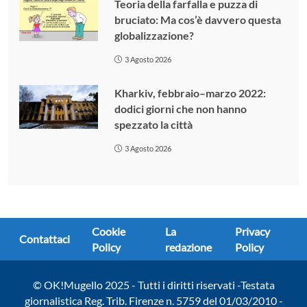
Teoria della farfalla e puzza di
bruciato: Ma cos’è davvero questa
globalizzazione?
3 Agosto 2026
Kharkiv, febbraio–marzo 2022:
dodici giorni che non hanno
spezzato la città
3 Agosto 2026
Cookie
La
Privacy
Contattaci
Policy
redazione
Policy
© OK!Mugello 2025 - Tutti i diritti riservati -Testata
giornalistica Reg. Trib. Firenze n. 5759 del 01/03/2010 -