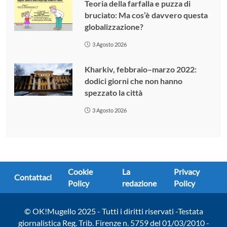
Teoria della farfalla e puzza di
bruciato: Ma cos’è davvero questa
globalizzazione?
3 Agosto 2026
Kharkiv, febbraio–marzo 2022:
dodici giorni che non hanno
spezzato la città
3 Agosto 2026
Cookie
La
Privacy
Contattaci
Policy
redazione
Policy
© OK!Mugello 2025 - Tutti i diritti riservati -Testata
giornalistica Reg. Trib. Firenze n. 5759 del 01/03/2010 -