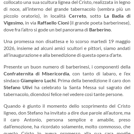
collocato una sua scultura lignea del Cristo, realizzata in legno
di noce, all’interno del grande tabernacolo (sembra più un
piccolo oratorio), in località
Cerreto
, sotto
La Badia di
Vigesimo
, in via
Raffaello Cioni
(il grande poeta barberinese),
dove fra l’altro si gode un bel panorama di
Barberino
.
Una promessa non disattesa e lo scorso martedì 19 maggio
2026, insieme ad alcuni amici scultori e pittori, siamo andati
all’inaugurazione e alla benedizione di questa opera d’arte.
Presente un buon numero di barberinesi, i componenti della
Confraternita di Misericordia
, con tanto di labaro, e l’ex
sindaco
Giampiero Luchi
. Prima della benedizione il caro don
Stefano Ulivi
ha celebrato la Santa Messa sul sagrato del
tabernacolo, dicendosi felice nel vedere così tante persone.
Quando è giunto il momento dello scoprimento del Cristo
ligneo, don Stefano ha invitato a dire due parole all’autore, ma
il caro Antonio, persona semplice e amabile, preso
dall’emozione, ha ricordato solamente, molto commosso, che
questo Cristo lo aveva promesso alla sua cara moglie