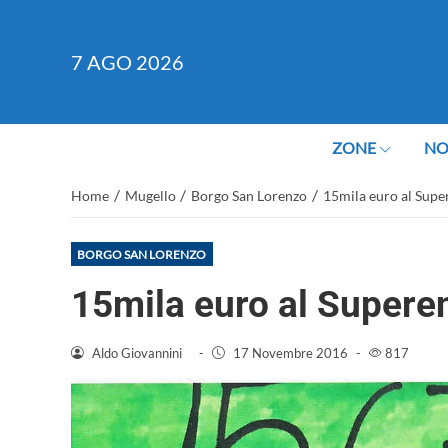
7
AGO 2026
ZONE
NO
/
/
/
Home
Mugello
Borgo San Lorenzo
15mila euro al Supe
BORGO SAN LORENZO
15mila euro al Superen
Aldo Giovannini
-
17 Novembre 2016
-
817