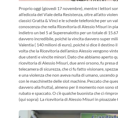
Proprio oggi (giovedì 17 novembre), mentre i lettori s
all’edicola del Viale della Resistenza, oltre all’atto viole
classici Gratta & Vinci e le schede telefoniche per un v
conoscenza che nella Ricevitoria di Alessio Misuri in p
indietro un bel 5 al Superenalotto per un totale di 15.6
davvero incredibile, poiché la vincita davvero super mi
Valentia ( 140 milioni di euro), poiché si dice il destino
volta che la Ricevitoria dell’amico Alessio vengono vin
due utenti e vincite minori. Dato che abbiamo aperto ques
ricevitoria di Alessio Misuri, due anni orsono, fu presa d
telecamera di sicurezza, che ci fu fatto visionare, spez
e una violenza che non aveva nulla di umano, uscendo po
con le macchinette delle slot machine. Peccato che quest
davvero alla frutta), almeno per il momento non sono sta
rubato e spaccato. O c’è qualche buonista che ci rimprove
(qui sopra): La ricevitoria di Alessio Misuri in pioazza