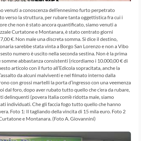
ono venuti a conoscenza dell’ennesimo furto perpetrato
nto verso la struttura, per rubare tanta oggettistica fra cui i
alore che non è stato ancora quantificato, siamo venuti a
iazzale Curtatone e Montanara, è stato centrato giorni
77,00 €.
Non male una discreta somma. Si dice il destino,
lionaria sarebbe stata vinta a Borgo San Lorenzo e non a Vibo
 il sesto numero è uscito nella seconda sestina. Non è la prima
te somme abbastanza consistenti (ricordiamo i 10.000,00 € di
to articolo con il furto all’Edicola sopracitata, anche la
’assalto da alcuni malviventi e nel filmato interno dalla
zarono con grossi martelli la porta d’ingresso con una veemenza
i dal foro, dopo aver rubato tutto quello che c’era da rubare,
i delinquenti (povera Italia com’è ridotta male, siamo
ti individuati. Che gli faccia fogo tutto quello che hanno
ra. Foto 1: Il tagliando della vincita di 15 mila euro.
Foto 2
le Curtatone e Montanara. (Foto A. Giovannini)