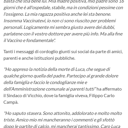
basta che stia bene lui. Mia madre positiva, mio padre sono 16
giorni che è all'ospedale, stabile, ma in condizioni pessime con
l'ossigeno. La mia ragazza positiva anche lei sta benone.
Insomma Vaccinatevi, io non ci sono riuscito per problemi
personali. Logicamente mi sembra giusto avere dei dubbi,
parlatene con il vostro dottore per avere più info. Ma alla fine
il Vaccino e fondamentale".
Tanti i messaggi di cordoglio giunti sui social da parte di amici,
parenti e anche istituzioni pubbliche.
"Ho appreso la notizia della morte di Luca, che segue di
qualche giorno quella del padre. Partecipo al grande dolore
della famiglia e faccio le condoglianze mie e
dell’Amministrazione comunale ai parenti tutti”
ha affermato
il Sindaco di Vicchio, dove la famiglia viveva, Filippo Carlo
Campà.
"Ho saputo stasera. Sono attonito, addolorato e molto molto
triste. Amico mio mi mancheranno i commenti e gli sfottò
dopo le partite di calcio, mi mancherai tantissimo. Caro Luca