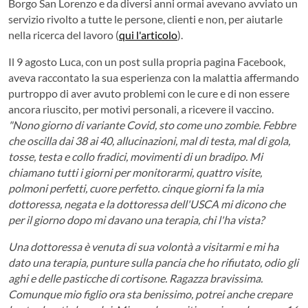
Borgo San Lorenzo e da diversi anni ormai avevano avviato un
servizio rivolto a tutte le persone, clienti e non, per aiutarle
nella ricerca del lavoro (
qui l'articolo
).
Il 9 agosto Luca, con un post sulla propria pagina Facebook,
aveva raccontato la sua esperienza con la malattia affermando
purtroppo di aver avuto problemi con le cure e di non essere
ancora riuscito, per motivi personali, a ricevere il vaccino.
"Nono giorno di variante Covid, sto come uno zombie. Febbre
che oscilla dai 38 ai 40, allucinazioni, mal di testa, mal di gola,
tosse, testa e collo fradici, movimenti di un bradipo. Mi
chiamano tutti i giorni per monitorarmi, quattro visite,
polmoni perfetti, cuore perfetto. cinque giorni fa la mia
dottoressa, negata e la dottoressa dell'USCA mi dicono che
per il giorno dopo mi davano una terapia, chi l'ha vista?
Una dottoressa è venuta di sua volontà a visitarmi e mi ha
dato una terapia, punture sulla pancia che ho rifiutato, odio gli
aghi e delle pasticche di cortisone. Ragazza bravissima.
Comunque mio figlio ora sta benissimo, potrei anche crepare