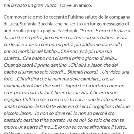
hai lasciato un gran vuoto"
scrive un amico.
Commovente e molto toccante l'ultimo saluto della compagna
di Luca, Stefania Bucchia, che ha scritto un lungo messaggio di
addio sulla propria pagina Facebook.
"E ora…E ora chi lo dice a
Jason che nn potrà più vedere i cartoni con suo babbo…E ora
chi lo dice a Jason che non si potrà più addormentare sulla
pancia morbida del babbo…Che non avrà più una sua
carezza…Che babbo non ci sarà il primo giorno di asilo…
Quando cadrà il primo dentino…Chi dirà a Jason che del
babbo ci saranno solo ricordi… Sfumati ricordi… Un video una
foto….Chi gli dirà che la mamma deve cambiare.. che la
mamma dovrà fare due parti…Saprà che ha lottato come un
eroe per tornare da lui. Che era la sua vita. Che era il suo
orgoglio. L'ultima cosa che ha visto Luca sono le foto del suo
amato piccino.. le ha fatte vedere a chi era lì orgoglioso del suo
piccolo Jason…Io non so dove sei. Io non so perché sto
bastardo destino ti ha portato via da noi..So solo che con te
muore una parte di me….E io non so come affrontare il tutto..
Eri la mia roccia…. E ora sento la terra che si sgretola sotto i