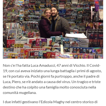
Non c'e l'ha fatta Luca Amaducci, 47 anni di Vicchio. Il Covid-
19, con cui aveva iniziato una lunga battaglia i primi di agosto,
se l'è portato via. Pochi giorni fa purtroppo, anche il padre di
Luca, Piero, se n'è andato a causa del virus. Un tragico e triste
destino che ha colpito una famiglia molto conosciuta nella
comunità mugellana.
I due infatti gestivano l'Edicola Maghy nel centro storico di