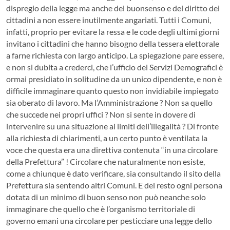
dispregio della legge ma anche del buonsenso e del diritto dei
cittadini a non essere inutilmente angariati. Tutti i Comuni,
infatti, proprio per evitare la ressa e le code degli ultimi giorni
invitano i cittadini che hanno bisogno della tessera elettorale
a farne richiesta con largo anticipo. La spiegazione pare essere,
e non si dubita a crederci, che l’ufficio dei Servizi Demografici è
ormai presidiato in solitudine da un unico dipendente, e non è
difficile immaginare quanto questo non invidiabile impiegato
sia oberato di lavoro. Ma l’Amministrazione ? Non sa quello
che succede nei propri uffici ? Non si sente in dovere di
intervenire su una situazione ai limiti dell’illegalità ? Di fronte
alla richiesta di chiarimenti, a un certo punto è ventilata la
voce che questa era una direttiva contenuta “in una circolare
della Prefettura” ! Circolare che naturalmente non esiste,
come a chiunque è dato verificare, sia consultando il sito della
Prefettura sia sentendo altri Comuni. E del resto ogni persona
dotata di un minimo di buon senso non può neanche solo
immaginare che quello che è l’organismo territoriale di
governo emani una circolare per pesticciare una legge dello