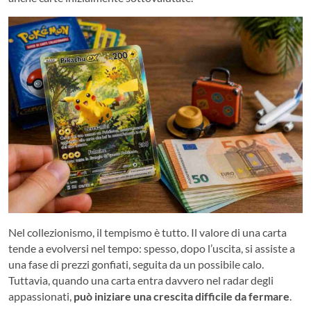
Nel collezionismo, il tempismo è tutto. Il valore di una carta
tende a evolversi nel tempo: spesso, dopo l’uscita, si assiste a
una fase di prezzi gonfiati, seguita da un possibile calo.
Tuttavia, quando una carta entra davvero nel radar degli
appassionati,
può iniziare una crescita difficile da fermare
.