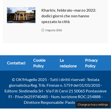
Kharkiv, febbraio–marzo 2022:
dodici giorni che non hanno
spezzato la città
3 Agosto 2026
Cookie
La
Privacy
Contattaci
Policy
redazione
Policy
© OK!Mugello 2025 - Tutti i diritti riservati -Testata
giornalistica Reg. Trib. Firenze n. 5759 del 01/03/2010 -
Editore: Sindimedia Srl - Via F.lli Cervi 21 50065 Pontassieve
FI - P.Iva 06259740485 - Num. iscrizione ROC:254888 -
Direttore Responsabile: Paolo Amato
Change privacy settings