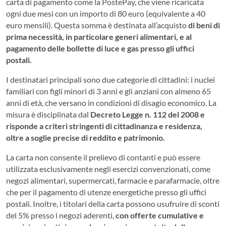
carta di pagamento come la PostePay, che viene ricaricata
ogni due mesi con un importo di 80 euro (equivalente a 40
euro mensili). Questa somma è destinata all’acquisto
di beni di
prima necessità, in particolare generi alimentari, e al
pagamento delle bollette di luce e gas presso gli uffici
postali.
I destinatari principali sono due categorie di cittadini: i nuclei
familiari con figli minori di 3 anni e gli anziani con almeno 65
anni di età, che versano in condizioni di disagio economico. La
misura è disciplinata dal
Decreto Legge n. 112 del 2008 e
risponde a criteri stringenti di cittadinanza e residenza,
oltre a soglie precise di reddito e patrimonio.
La carta non consente il prelievo di contanti e può essere
utilizzata esclusivamente negli esercizi convenzionati, come
negozi alimentari, supermercati, farmacie e parafarmacie, oltre
che per il pagamento di utenze energetiche presso gli uffici
postali. Inoltre, i titolari della carta possono usufruire di sconti
del 5% presso i negozi aderenti,
con offerte cumulative e