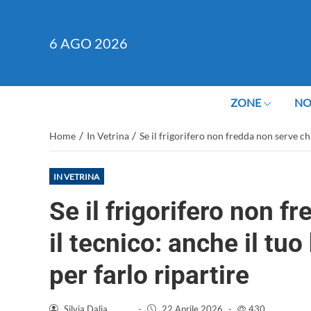
6
AGO 2026
ZONE
NO
/
/
Home
In Vetrina
Se il frigorifero non fredda non serve ch
IN VETRINA
Se il frigorifero non 
il tecnico: anche il tu
per farlo ripartire
Silvia Dalia
-
22 Aprile 2026
-
430