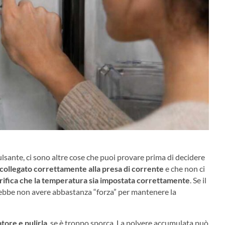
lsante, ci sono altre cose che puoi provare prima di decidere
a collegato correttamente alla presa di corrente
e che non ci
rifica che la temperatura sia impostata correttamente
. Se il
rebbe non avere abbastanza “forza” per mantenere la
tore e pulirla
, se è troppo sporca. La polvere accumulata può