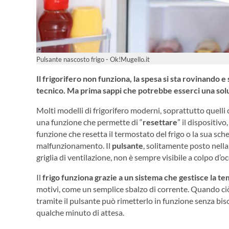
Pulsante nascosto frigo - Ok!Mugello.it
Il frigorifero non funziona, la spesa si sta rovinando e
tecnico. Ma prima sappi che potrebbe esserci una solu
Molti modelli di frigorifero moderni, soprattutto quelli 
una funzione che permette di “
resettare
” il dispositiv
funzione che resetta il termostato del frigo o la sua sc
malfunzionamento. Il
pulsante
, solitamente posto nella 
griglia di ventilazione, non è sempre visibile a colpo d’o
Il
frigo funziona grazie a un sistema che gestisce la t
motivi, come un semplice sbalzo di corrente. Quando ciò 
tramite il pulsante può rimetterlo in funzione senza bis
qualche minuto di attesa.