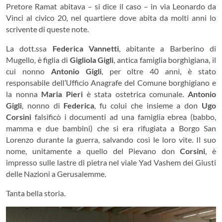
Pretore Ramat abitava – si dice il caso – in via Leonardo da
Vinci al civico 20, nel quartiere dove abita da molti anni lo
scrivente di queste note.
La dott.ssa
Federica Vannetti
, abitante a Barberino di
Mugello, è figlia di
Gigliola Gigli
, antica famiglia borghigiana, il
cui nonno
Antonio Gigli
, per oltre 40 anni, è stato
responsabile dell’Ufficio Anagrafe del Comune borghigiano e
la nonna
Maria Pieri
è stata ostetrica comunale.
Antonio
Gigli
, nonno di
Federica
, fu colui che insieme a don
Ugo
Corsini
falsificò i documenti ad una famiglia ebrea (babbo,
mamma e due bambini) che si era rifugiata a Borgo San
Lorenzo durante la guerra, salvando così le loro vite. Il suo
nome, unitamente a quello del Pievano don
Corsini
, è
impresso sulle lastre di pietra nel viale Yad Vashem dei Giusti
delle Nazioni a Gerusalemme.
Tanta bella storia.