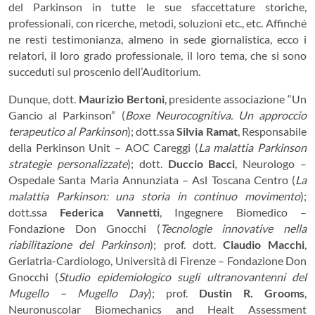
del Parkinson in tutte le sue sfaccettature storiche,
professionali, con ricerche, metodi, soluzioni etc., etc. Affinché
ne resti testimonianza, almeno in sede giornalistica, ecco i
relatori, il loro grado professionale, il loro tema, che si sono
succeduti sul proscenio dell’Auditorium.
Dunque, dott.
Maurizio Bertoni
, presidente associazione “Un
Gancio al Parkinson” (
Boxe Neurocognitiva. Un approccio
terapeutico al Parkinson
); dott.ssa
Silvia Ramat
, Responsabile
della Perkinson Unit – AOC Careggi (
La malattia Parkinson
strategie personalizzate
); dott.
Duccio Bacci
, Neurologo –
Ospedale Santa Maria Annunziata – Asl Toscana Centro (
La
malattia Parkinson: una storia in continuo movimento
);
dott.ssa
Federica Vannetti
, Ingegnere Biomedico –
Fondazione Don Gnocchi (
Tecnologie innovative nella
riabilitazione del Parkinson
); prof. dott.
Claudio Macchi
,
Geriatria-Cardiologo, Università di Firenze – Fondazione Don
Gnocchi (
Studio epidemiologico sugli ultranovantenni del
Mugello – Mugello Day
); prof.
Dustin R. Grooms
,
Neuronuscolar Biomechanics and Healt Assessment