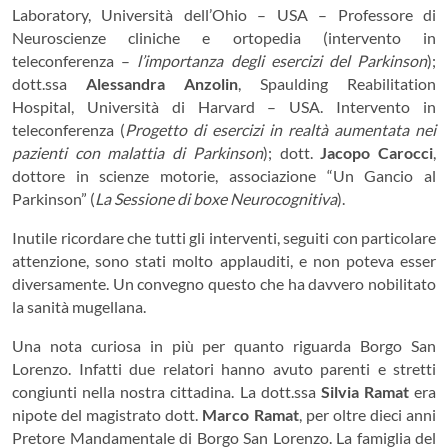
Laboratory, Università dell’Ohio – USA – Professore di
Neuroscienze cliniche e ortopedia (intervento in
teleconferenza –
l’importanza degli esercizi del Parkinson
);
dott.ssa
Alessandra Anzolin
, Spaulding Reabilitation
Hospital, Università di Harvard – USA. Intervento in
teleconferenza (
Progetto di esercizi in realtà aumentata nei
pazienti con malattia di Parkinson
); dott.
Jacopo Carocci
,
dottore in scienze motorie, associazione “Un Gancio al
Parkinson” (
La Sessione di boxe Neurocognitiva
).
Inutile ricordare che tutti gli interventi, seguiti con particolare
attenzione, sono stati molto applauditi, e non poteva esser
diversamente. Un convegno questo che ha davvero nobilitato
la sanità mugellana.
Una nota curiosa in più per quanto riguarda Borgo San
Lorenzo. Infatti due relatori hanno avuto parenti e stretti
congiunti nella nostra cittadina. La dott.ssa
Silvia Ramat
era
nipote del magistrato dott.
Marco Ramat
, per oltre dieci anni
Pretore Mandamentale di Borgo San Lorenzo. La famiglia del