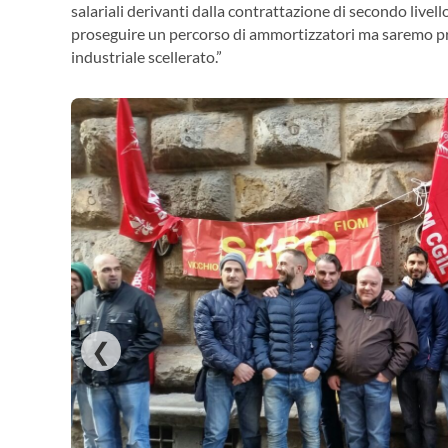
salariali derivanti dalla contrattazione di secondo livell
proseguire un percorso di ammortizzatori ma saremo pro
industriale scellerato.”
❮