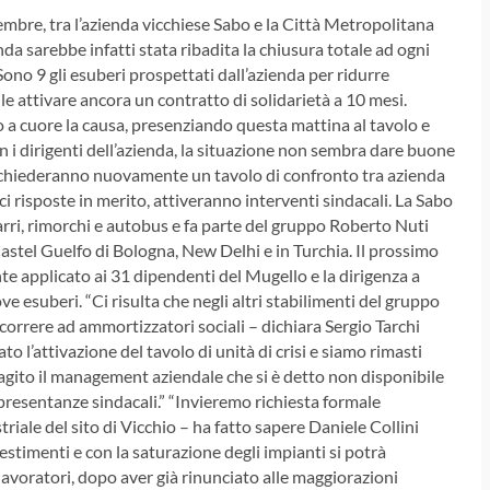
mbre, tra l’azienda vicchiese Sabo e la Città Metropolitana
da sarebbe infatti stata ribadita la chiusura totale ad ogni
ono 9 gli esuberi prospettati dall’azienda per ridurre
le attivare ancora un contratto di solidarietà a 10 mesi.
 a cuore la causa, presenziando questa mattina al tavolo e
 i dirigenti dell’azienda, la situazione non sembra dare buone
he chiederanno nuovamente un tavolo di confronto tra azienda
 risposte in merito, attiveranno interventi sindacali. La Sabo
rri, rimorchi e autobus e fa parte del gruppo Roberto Nuti
Castel Guelfo di Bologna, New Delhi e in Turchia. Il prossimo
te applicato ai 31 dipendenti del Mugello e la dirigenza a
ve esuberi. “Ci risulta che negli altri stabilimenti del gruppo
ricorrere ad ammortizzatori sociali – dichiara Sergio Tarchi
o l’attivazione del tavolo di unità di crisi e siamo rimasti
eagito il management aziendale che si è detto non disponibile
presentanze sindacali.” “Invieremo richiesta formale
triale del sito di Vicchio – ha fatto sapere Daniele Collini
vestimenti e con la saturazione degli impianti si potrà
 lavoratori, dopo aver già rinunciato alle maggiorazioni