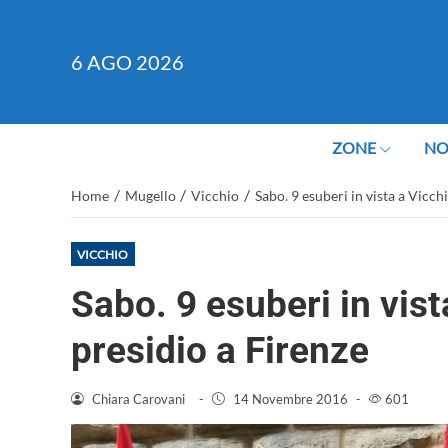
6
AGO 2026
ZONE
NO
/
/
/
Home
Mugello
Vicchio
Sabo. 9 esuberi in vista a Vicch
VICCHIO
Sabo. 9 esuberi in vist
presidio a Firenze
Chiara Carovani
-
14 Novembre 2016
-
601