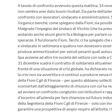
Il tavolo di confronto avvenuto questa mattina, 14 nove
non sembra aver dato buoni risultati. Da parte dell’azien
confronto con lavoratori, sindacato e amministrazioni. S
l’organico benchè, come spiegano dalla Fiom, sia possibi
Malgrado l’impegno del sindaco di Vicchio (che ha preso
andando anche alcuni giorni fa a Bologna per parlare con
speranze.
Il funzionario Fiom, Tarchi, ci ha spiegato c
e sindacato in settimana e qualora non dovessero esserci
produce ammortizzatori per veicoli pesanti quali autoca
Spa assieme ad altre tre società del settore con sede a 
31 dicembre scadrà il contratto di solidarietà attualmen
fronte di una situazione di crisi globale, ha dichiarato no
la crisi non sia avvertita e si continui a produrre senza 
della Fiom Cgil di Firenze – per questo abbiamo sollecitat
sconcertati dall’atteggiamento di chiusura con cui ha r
ad avviare un confronto congiunto con istituzioni e rap
d’incontro all’azienda per fare chiarezza sul futuro indus
della Segreteria della Fiom Cgil di Firenze – solo con in
garantire una prospettiva di ampio respiro all’attività. I