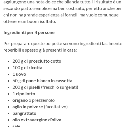
aggiungono una nota dolce che bilancia tutto. Il risultato è un
secondo piatto semplice ma ben costruito, perfetto anche per
chi non ha grande esperienza ai fornelli ma vuole comunque
ottenere un buon risultato.
Ingredienti per 4 persone
Per preparare queste polpette servono ingredienti facilmente
reperibili e spesso già presenti in casa:
200 g di
prosciutto cotto
100 g di
ricotta
1
uovo
60 g di
pane bianco in cassetta
200 g di
piselli
(freschi o surgelati)
1
cipollotto
origano
o prezzemolo
aglio in polvere
(facoltativo)
pangrattato
olio extravergine d’oliva
sale