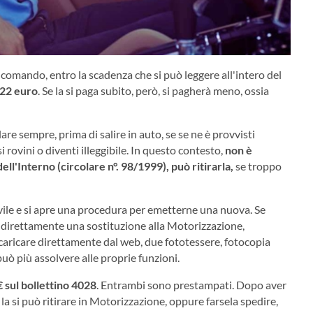
l comando, entro la scadenza che si può leggere all'intero del
22 euro
. Se la si paga subito, però, si pagherà meno, ossia
lare sempre, prima di salire in auto, se se ne è provvisti
 rovini o diventi illeggibile. In questo contesto,
non è
ll'Interno (circolare n°. 98/1999), può ritirarla,
se troppo
ivile e si apre una procedura per emetterne una nuova. Se
e direttamente una sostituzione alla Motorizzazione,
caricare direttamente dal web, due fototessere, fotocopia
può più assolvere alle proprie funzioni.
 sul bollettino 4028
. Entrambi sono prestampati. Dopo aver
 la si può ritirare in Motorizzazione, oppure farsela spedire,