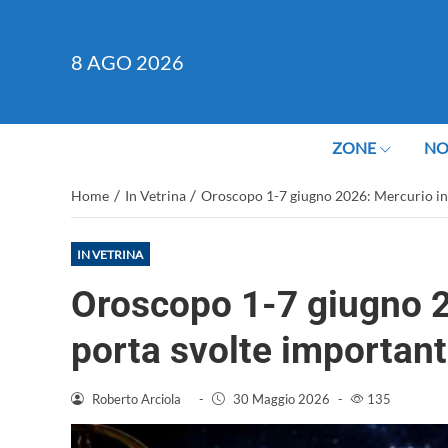
8
AGO 2026
ZONE
NO
/
/
Home
In Vetrina
Oroscopo 1-7 giugno 2026: Mercurio in 
IN VETRINA
Oroscopo 1-7 giugno 2
porta svolte important
Roberto Arciola
-
30 Maggio 2026
-
135