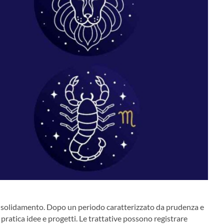
nsolidamento. Dopo un periodo caratterizzato da prudenza e
 pratica idee e progetti. Le trattative possono registrare