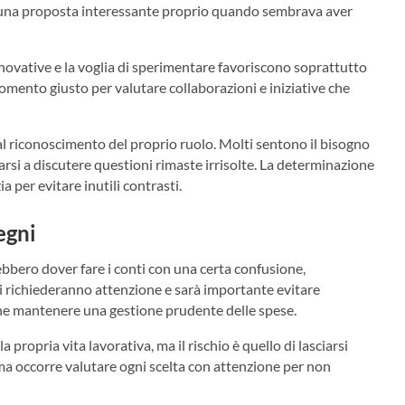
 una proposta interessante proprio quando sembrava aver
nnovative e la voglia di sperimentare favoriscono soprattutto
l momento giusto per valutare collaborazioni e iniziative che
al riconoscimento del proprio ruolo. Molti sentono il bisogno
si a discutere questioni rimaste irrisolte. La determinazione
 per evitare inutili contrasti.
egni
rebbero dover fare i conti con una certa confusione,
i richiederanno attenzione e sarà importante evitare
ne mantenere una gestione prudente delle spese.
a propria vita lavorativa, ma il rischio è quello di lasciarsi
ma occorre valutare ogni scelta con attenzione per non