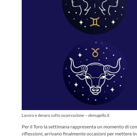
Lavoro e denaro sotto osservazione – okmugello.it
Per il Toro la settimana rappresenta un momento di co
riflessioni, arrivano finalmente occasioni per mettere in