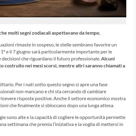
 che molti segni zodiacali aspettavano da tempo.
tuazioni rimaste in sospeso, le stelle sembrano favorire un
 1° e il 7 giugno sarà particolarmente importante per le
e decisioni che riguardano il futuro professionale.
Alcuni
nto costruito nei mesi scorsi, mentre altri saranno chiamati a
ittario. Per i nati sotto questo segno si apre una fase
essionali non mancano e chi sta cercando di cambiare
ricevere risposte positive. Anche il settore economico mostra
azioni che finalmente si sbloccano dopo una lunga attesa.
rgie sono alte e la capacità di cogliere le opportunità permette
na settimana che premia l’iniziativa e la voglia di mettersi in