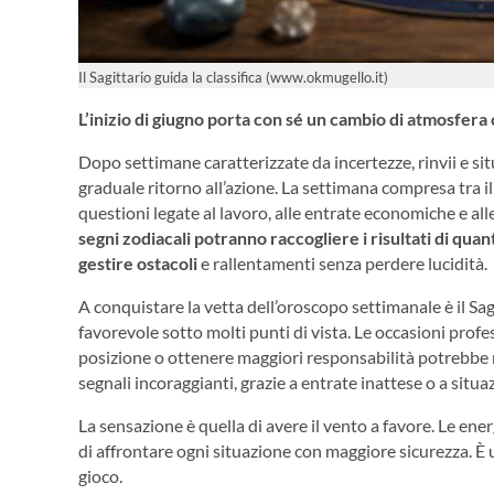
Il Sagittario guida la classifica (www.okmugello.it)
L’inizio di giugno porta con sé un cambio di atmosfera
Dopo settimane caratterizzate da incertezze, rinvii e si
graduale ritorno all’azione. La settimana compresa tra il
questioni legate al lavoro, alle entrate economiche e all
segni zodiacali potranno raccogliere i risultati di qua
gestire ostacoli
e rallentamenti senza perdere lucidità.
A conquistare la vetta dell’oroscopo settimanale è il Sag
favorevole sotto molti punti di vista. Le occasioni prof
posizione o ottenere maggiori responsabilità potrebbe 
segnali incoraggianti, grazie a entrate inattese o a situ
La sensazione è quella di avere il vento a favore. Le ene
di affrontare ogni situazione con maggiore sicurezza. È u
gioco.