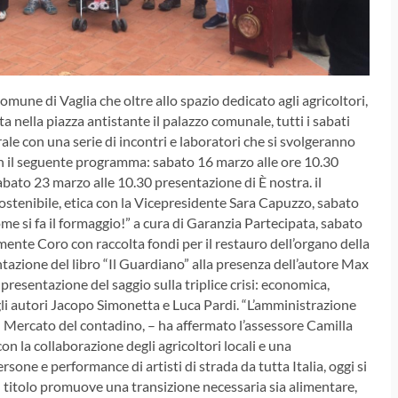
mune di Vaglia che oltre allo spazio dedicato agli agricoltori,
ta nella piazza antistante il palazzo comunale, tutti i sabati
urale con una serie di incontri e laboratori che si svolgeranno
con il seguente programma: sabato 16 marzo alle ore 10.30
abato 23 marzo alle 10.30 presentazione di È nostra. il
sostenibile, etica con la Vicepresidente Sara Capuzzo, sabato
 si fa il formaggio!” a cura di Garanzia Partecipata, sabato
mente Coro con raccolta fondi per il restauro dell’organo della
ntazione del libro “Il Guardiano” alla presenza dell’autore Max
 presentazione del saggio sulla triplice crisi: economica,
gli autori Jacopo Simonetta e Luca Pardi.
“L’amministrazione
 il Mercato del contadino, – ha affermato l’assessore Camilla
n la collaborazione degli agricoltori locali e una
sone e performance di artisti di strada da tutta Italia, oggi si
 titolo promuove una transizione necessaria sia alimentare,