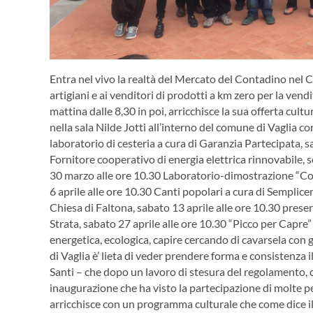
Entra nel vivo la realtà del Mercato del Contadino nel Co
artigiani e ai venditori di prodotti a km zero per la vendi
mattina dalle 8,30 in poi, arricchisce la sua offerta cult
nella sala Nilde Jotti all’interno del comune di Vaglia 
laboratorio di cesteria a cura di Garanzia Partecipata, s
Fornitore cooperativo di energia elettrica rinnovabile, 
30 marzo alle ore 10.30 Laboratorio-dimostrazione “Come
6 aprile alle ore 10.30 Canti popolari a cura di Semplice
Chiesa di Faltona, sabato 13 aprile alle ore 10.30 prese
Strata, sabato 27 aprile alle ore 10.30 “Picco per Capre”
energetica, ecologica, capire cercando di cavarsela con 
di Vaglia è’ lieta di veder prendere forma e consistenza
Santi – che dopo un lavoro di stesura del regolamento, co
inaugurazione che ha visto la partecipazione di molte per
arricchisce con un programma culturale che come dice il